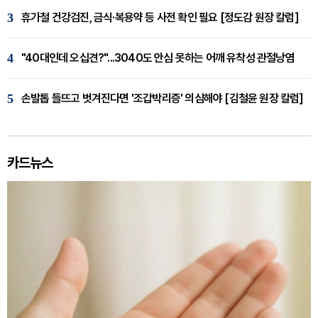
3
휴가철 건강검진, 금식·복용약 등 사전 확인 필요 [정도감 원장 칼럼]
4
"40대인데 오십견?"...3040도 안심 못하는 어깨 유착성 관절낭염
5
손발톱 들뜨고 벗겨진다면 '조갑박리증' 의심해야 [김철윤 원장 칼럼]
카드뉴스