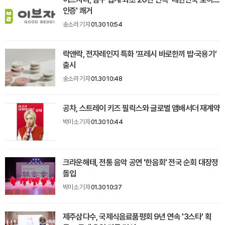
인증' 쾌거
송소라 기자
01.30 10:54
락앤락, 전자레인지 특화 ‘프레시 바로한끼 밥·국용기’
출시
송소라 기자
01.30 10:48
공차, 스트레이 키즈 필릭스와 글로벌 앰배서더 재계약
박미소 기자
01.30 10:44
크라운해태, 전통 음악 공연 '한음회' 전국 순회 대장정
돌입
박미소 기자
01.30 10:37
제주삼다수, 국제식음료품평회 9년 연속 '3스타' 획