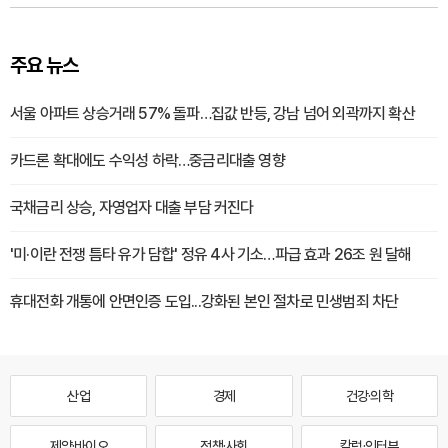
주요 뉴스
서울 아파트 상승거래 57% 돌파…집값 반등, 강남 넘어 외곽까지 확산
카드론 확대에도 수익성 하락…중금리대출 영향
국채금리 상승, 자영업자 대출 부담 커진다
'미·이란 전쟁 틈타 유가 담합' 정유 4사 기소…파급 효과 26조 원 달해
휴대전화 개통에 안면인증 도입...강화된 본인 절차로 민생범죄 차단
산업
경제
건강·의학
제약·바이오
정책·사회
칼럼·인터뷰