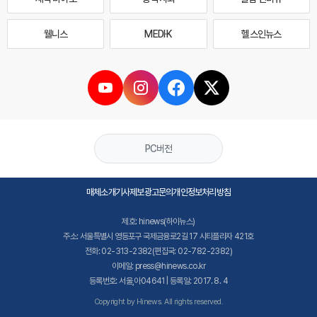
웰니스
MEDI·K
헬스인뉴스
PC버전
매체소개
기사제보
광고문의
개인정보처리방침
제호: hinews(하이뉴스)
주소: 서울특별시 영등포구 국제금융로2길 17 시티플라자 421호
전화: 02-313-2382(편집국: 02-782-2382)
이메일: press@hinews.co.kr
등록번호: 서울,아04641 | 등록일: 2017. 8. 4
Copyright by Hinews. All rights reserved.