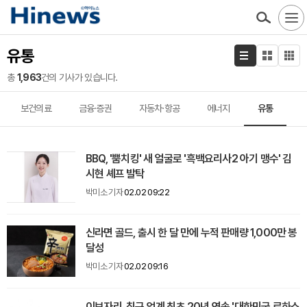
유통
총
1,963
건의 기사가 있습니다.
보건의료
금융·증권
자동차·항공
에너지
유통
BBQ, '뿜치킹' 새 얼굴로 '흑백요리사2 아기 맹수' 김
시현 셰프 발탁
박미소 기자
02.02 09:22
신라면 골드, 출시 한 달 만에 누적 판매량 1,000만 봉
달성
박미소 기자
02.02 09:16
이브자리, 침구 업계 최초 20년 연속 '대한민국 로하스