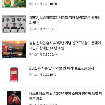
박미소 기자
01.30 10:28
G마켓, 보령머드축제 세계화 위해 보령축제관광재단
과 맞손
송소라 기자
01.30 09:58
농심 신라면 출시 40주년 기념 신규 TV 광고 온에어,
국민과 함께한 40년 조명
박미소 기자
01.30 09:44
BBQ, 봄 시즌 맞이 ‘러브 인 파리’ 프로모션 전개
박미소 기자
01.29 10:10
네스프레소, 창립 40주년 맞아 소비자 참여형 특별 이
벤트 개최