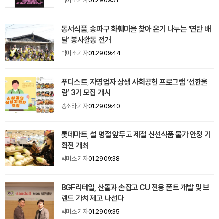
박미소 기자
01.29 09:51
동서식품, 송파구 화훼마을 찾아 온기 나누는 ‘연탄 배
달’ 봉사활동 전개
박미소 기자
01.29 09:44
푸디스트, 자영업자 상생 사회공헌 프로그램 ‘선한울
림’ 3기 모집 개시
송소라 기자
01.29 09:40
롯데마트, 설 명절 앞두고 제철 신선식품 물가 안정 기
획전 개최
박미소 기자
01.29 09:38
BGF리테일, 산돌과 손잡고 CU 전용 폰트 개발 및 브
랜드 가치 제고 나선다
박미소 기자
01.29 09:35