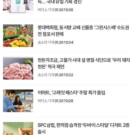
득… 국내 유일 기록 경신
박미소 기자
01.30 10:36
롯데백화점, 동서양 교배 신품종 '그린시스배' 수도권
전 점포서 판매
송소라 기자
01.30 10:34
한돈자조금, 고물가 시대 설 명절 식단으로 '우리 돼지
한돈' 적극 제안
송소라 기자
01.30 10:32
이마트, ‘고래잇 페스타’ 주말 특가 돌입
박미소 기자
01.30 10:28
SPC삼립, 편의점 습격한 ‘두바이 스타일’ 디저트 2종
출시