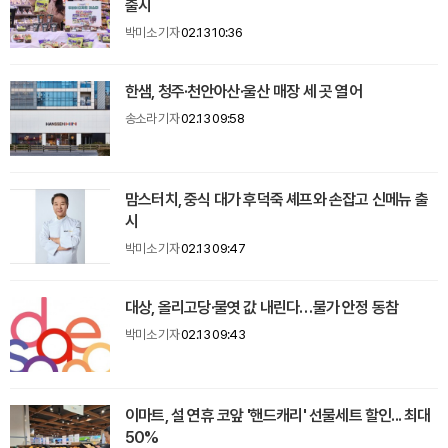
출시
박미소 기자
02.13 10:36
한샘, 청주·천안아산·울산 매장 세 곳 열어
송소라 기자
02.13 09:58
맘스터치, 중식 대가 후덕죽 셰프와 손잡고 신메뉴 출
시
박미소 기자
02.13 09:47
대상, 올리고당·물엿 값 내린다…물가 안정 동참
박미소 기자
02.13 09:43
이마트, 설 연휴 코앞 '핸드캐리' 선물세트 할인... 최대
50%