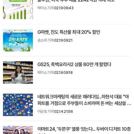
박미소 기자
02.19 09:43
G마켓, 진도 특산물 최대 20% 할인
송소라 기자
02.19 09:21
GS25, 흑백요리사2 상품 80만 개 팔렸다
박미소 기자
02.19 09:18
네트워크마케팅의 새로운 패러다임...하현석 대표 "아
파트를 거점으로 주부들이 소비하며 돈 버는 세상을 만
들 것"
이상호 기자
02.14 21:56
이마트24, '두쫀쿠' 열풍 잇는다... 두바이 디저트 10종