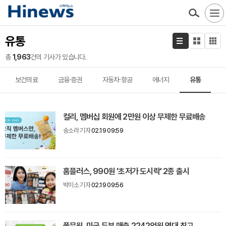
유통
총
1,963
건의 기사가 있습니다.
보건의료
금융·증권
자동차·항공
에너지
유통
컬리, 멤버십 회원에 2만원 이상 무제한 무료배송
송소라 기자
02.19 09:59
홈플러스, 990원 '초저가 도시락' 2종 출시
박미소 기자
02.19 09:56
풀무원, 미국 두부 매출 2242억원 역대 최고