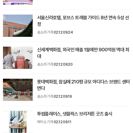
서울신라호텔, 포브스 트래블 가이드 8년 연속 5성 선
정
송소라 기자
02.12 09:24
신세계백화점, 외국인 매출 1월에만 900억원 역대 최
대
송소라 기자
02.12 09:20
롯데백화점, 잠실에 210평 규모 아디다스 브랜드 센터
연다
송소라 기자
02.12 09:16
투썸플레이스, 넷플릭스 브리저튼 굿즈 출시
박미소 기자
02.12 09:11