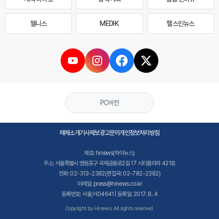
웰니스
MEDI·K
헬스인뉴스
PC버전
매체소개
기사제보
광고문의
개인정보처리방침
제호: hinews(하이뉴스)
주소: 서울특별시 영등포구 국제금융로2길 17 시티플라자 421호
전화: 02-313-2382(편집국: 02-782-2382)
이메일: press@hinews.co.kr
등록번호: 서울,아04641 | 등록일: 2017. 8. 4
Copyright by Hinews. All rights reserved.