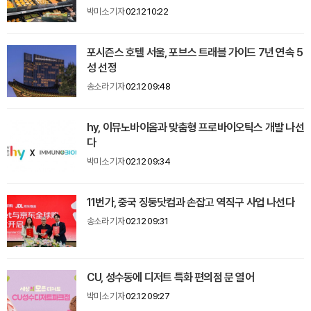
박미소 기자
02.12 10:22
포시즌스 호텔 서울, 포브스 트래블 가이드 7년 연속 5
성 선정
송소라 기자
02.12 09:48
hy, 이뮤노바이옴과 맞춤형 프로바이오틱스 개발 나선
다
박미소 기자
02.12 09:34
11번가, 중국 징둥닷컴과 손잡고 역직구 사업 나선다
송소라 기자
02.12 09:31
CU, 성수동에 디저트 특화 편의점 문 열어
박미소 기자
02.12 09:27