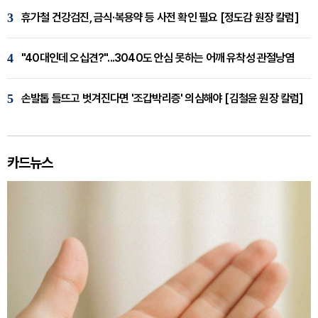
3
휴가철 건강검진, 금식·복용약 등 사전 확인 필요 [정도감 원장 칼럼]
4
"40대인데 오십견?"...3040도 안심 못하는 어깨 유착성 관절낭염
5
손발톱 들뜨고 벗겨진다면 '조갑박리증' 의심해야 [김철윤 원장 칼럼]
카드뉴스