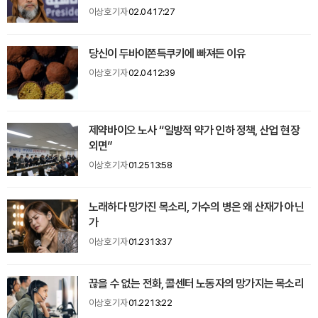
이상호 기자
02.04 17:27
당신이 두바이쫀득쿠키에 빠져든 이유
이상호 기자
02.04 12:39
제약바이오 노사 “일방적 약가 인하 정책, 산업 현장
외면”
이상호 기자
01.25 13:58
노래하다 망가진 목소리, 가수의 병은 왜 산재가 아닌
가
이상호 기자
01.23 13:37
끊을 수 없는 전화, 콜센터 노동자의 망가지는 목소리
이상호 기자
01.22 13:22