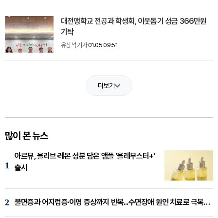
대전맹학교 전공과 학생회, 이웃돕기 성금 366만원
기탁
유상석 기자
01.05 09:51
더보기
많이 본 뉴스
아르뷰, 올리브·레몬 성분 담은 앰플 ‘올레부스터+’
1
출시
2
불면증과 어지럼증·이명 증상까지 반복...수면장애 원인 치료로 극복해야