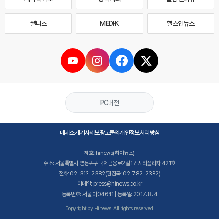
웰니스
MEDI·K
헬스인뉴스
PC버전
매체소개
기사제보
광고문의
개인정보처리방침
제호: hinews(하이뉴스)
주소: 서울특별시 영등포구 국제금융로2길 17 시티플라자 421호
전화: 02-313-2382(편집국: 02-782-2382)
이메일: press@hinews.co.kr
등록번호: 서울,아04641 | 등록일: 2017. 8. 4
Copyright by Hinews. All rights reserved.