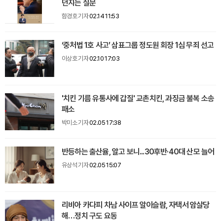
던지는 질문
함경호 기자
02.14 11:53
‘중처법 1호 사고’ 삼표그룹 정도원 회장 1심 무죄 선고
이상호 기자
02.10 17:03
'치킨 기름 유통사에 갑질' 교촌치킨, 과징금 불복 소송
패소
박미소 기자
02.05 17:38
반등하는 출산율, 알고 보니...30후반·40대 산모 늘어
유상석 기자
02.05 15:07
리비아 카다피 차남 사이프 알이슬람, 자택서 암살당
해…정치 구도 요동