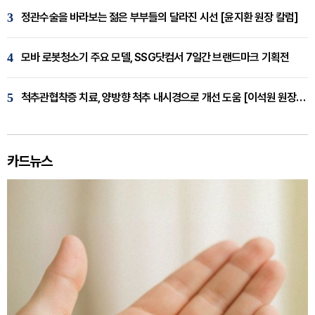
3
정관수술을 바라보는 젊은 부부들의 달라진 시선 [윤지환 원장 칼럼]
4
모바 로봇청소기 주요 모델, SSG닷컴서 7일간 브랜드마크 기획전
5
척추관협착증 치료, 양방향 척추 내시경으로 개선 도움 [이석원 원장 칼럼]
카드뉴스