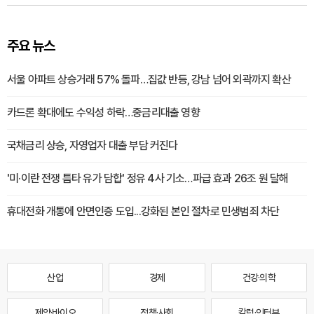
주요 뉴스
서울 아파트 상승거래 57% 돌파…집값 반등, 강남 넘어 외곽까지 확산
카드론 확대에도 수익성 하락…중금리대출 영향
국채금리 상승, 자영업자 대출 부담 커진다
'미·이란 전쟁 틈타 유가 담합' 정유 4사 기소…파급 효과 26조 원 달해
휴대전화 개통에 안면인증 도입...강화된 본인 절차로 민생범죄 차단
산업
경제
건강·의학
제약·바이오
정책·사회
칼럼·인터뷰