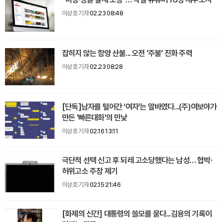
이상호 기자
02.23 08:48
잡히지 않는 함양 산불... 오전 '주불' 진화 주력
이상호 기자
02.23 08:28
[단독]남자를 털어간 ‘여자’는 알바였다...(주)여보야가
만든 '빠른대화'의 민낯
이상호 기자
02.16 13:11
극단적 선택 신고 후 되레 고소당했다는 남성… 협박·
허위고소 주장 제기
이상호 기자
02.15 21:46
[화제의 신간] 대통령의 쓸모를 묻다...김용의 기록이