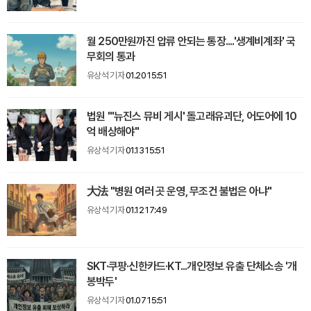
월 250만원까진 압류 안되는 통장....'생계비계좌' 국
무회의 통과
유상석 기자
01.20 15:51
법원 "'뉴진스 뮤비 게시' 돌고래유괴단, 어도어에 10
억 배상해야"
유상석 기자
01.13 15:51
大法 "병원 여러 곳 운영, 무조건 불법은 아냐"
유상석 기자
01.12 17:49
SKT·쿠팡·신한카드·KT...개인정보 유출 단체소송 '개
봉박두'
유상석 기자
01.07 15:51