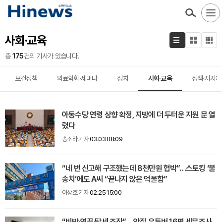
사회·교육
총
175
건의 기사가 있습니다.
보건정책
의료학회·세미나
정치
사회·교육
정책·지자체
아동수당 연령 상향 확정, 지방에 더 두터운 지원 문 열
렸다
송소라 기자
03.03 08:09
“네 번 신고해 구조했는데 8천만원 협박”…스토킹 ‘불
송치’에도 A씨 “끝나지 않은 억울함”
이상호 기자
02.25 15:00
“비방·영끌·탈세 조장”… 악질 유튜버 16명 세무조사