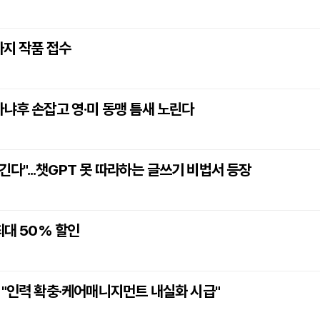
까지 작품 접수
타냐후 손잡고 영·미 동맹 틈새 노린다
이긴다"...챗GPT 못 따라하는 글쓰기 비법서 등장
최대 50% 할인
 "인력 확충·케어매니지먼트 내실화 시급"