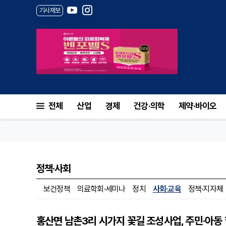
기사제보
전체
산업
경제
건강·의학
제약·바이오
정책·사회
보건정책
의료학회·세미나
정치
사회·교육
정책·지자체
홍산면 남촌3리 시가지 꽃길 조성사업, 주민·아동