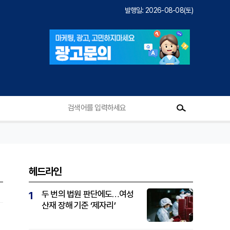
발행일: 2026-08-08(토)
헤드라인
두 번의 법원 판단에도…여성
1
산재 장해 기준 ‘제자리’