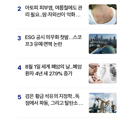
아토피 피부염, 여름철에도 관
2
리 필요...땀·자외선이 악화 요
인
ESG 공시 의무화 첫발…스코
3
프3 유예·면책 논란
8월 1일 세계 폐암의 날...폐암
4
환자 4년 새 27.9% 증가
검은 황금 석유의 지정학...독
5
점에서 파동, 그리고 탈탄소 패
권까지