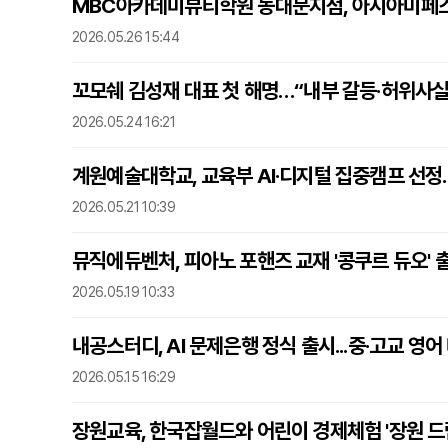
MBC아카데미뷰티학원 동대문지점, 아시아미페스
2026.05.26 15:44
꼬모쉐 김성재 대표 첫 해명…“내부 갈등·허위사실
2026.05.24 16:21
계원예술대학교, 교육부 AI·디지털 집중캠프 선정.
2026.05.21 10:39
뮤직에듀벤처, 피아노 포핸즈 교재 '콩쿠르 듀오' 
2026.05.19 10:33
내공스터디, AI 문제은행 정식 출시...중·고교 영어
2026.05.15 16:29
장원교육, 한국잡월드와 어린이 경제체험 '장원 드