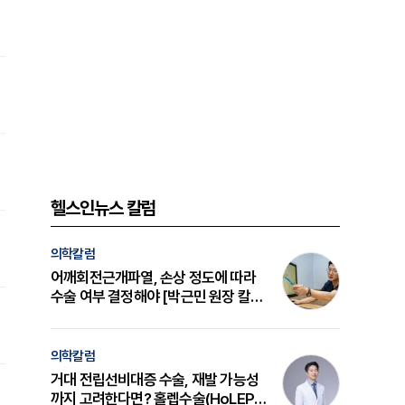
헬스인뉴스 칼럼
의학칼럼
어깨회전근개파열, 손상 정도에 따라
수술 여부 결정해야 [박근민 원장 칼
럼]
의학칼럼
거대 전립선비대증 수술, 재발 가능성
까지 고려한다면? 홀렙수술(HoLEP)