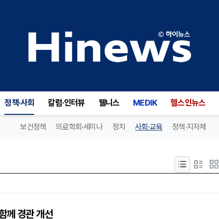
정책·사회
칼럼·인터뷰
웰니스
MEDIK
헬스인뉴스
보건정책
의료학회·세미나
정치
사회·교육
정책·지자체
 함께 경관 개선