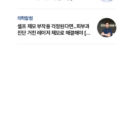
의 원리와 선택 기준 [길건 원장 칼럼]
의학칼럼
셀프 제모 부작용 걱정된다면...피부과
진단 거친 레이저 제모로 해결해야 [변
준석 원장 칼럼]