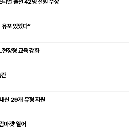
티벌 출전 42명 전원 수상
 유포 있었다”
..현장형 교육 강화
출간
 내신 29개 유형 지원
림마켓' 열어