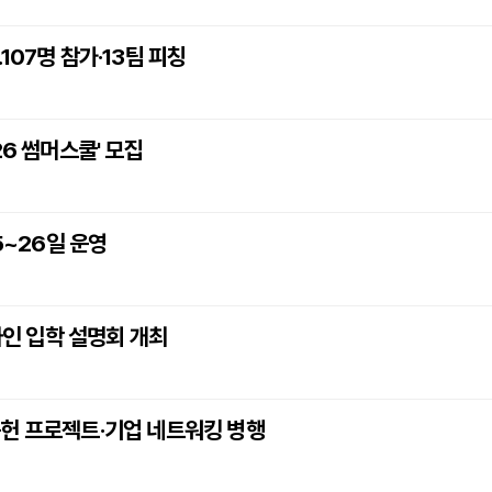
.107명 참가·13팀 피칭
26 썸머스쿨' 모집
5~26일 운영
라인 입학 설명회 개최
공헌 프로젝트·기업 네트워킹 병행