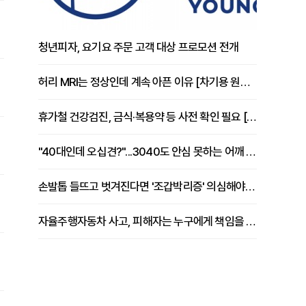
청년피자, 요기요 주문 고객 대상 프로모션 전개
허리 MRI는 정상인데 계속 아픈 이유 [차기용 원장 칼럼]
휴가철 건강검진, 금식·복용약 등 사전 확인 필요 [정도감 원장 칼럼]
"40대인데 오십견?"...3040도 안심 못하는 어깨 유착성 관절낭염
손발톱 들뜨고 벗겨진다면 '조갑박리증' 의심해야 [김철윤 원장 칼럼]
자율주행자동차 사고, 피해자는 누구에게 책임을 물을 수 있을까