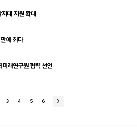
각지대 지원 확대
년 만에 최다
국회미래연구원 협력 선언
3
4
5
6