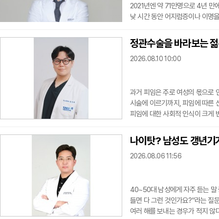
2021년엔 약 71만명으로 4년 
낮 시간 동안 어지럼증이나 이명을
각하기 쉽지만, 불면증이 장기간 
수 있어 주의가 필요하다. 특히 잠
정관수술을 바라보는 젊은
흔들리는 듯한 어지럼증, 귀에서 
2026.08.10 10:00
면 상태와 스
과거 피임은 주로 여성의 몫으로 
시술에 이르기까지, 피임에 따른 
피임에 대한 사회적 인식이 크게 
게 늘고 있다.특히 완성된 자녀 
은 남성도 늘고 있다. 과거 중장년
나이탓? 남성도 갱년기가
성이나 부부가 함께 방문하는 경우
2026.08.06 11:56
적이면
40~50대 남성에게 자주 듣는 말
들면 다 그런 것인가요?"라는 질문
여러 해를 보내는 경우가 적지 않