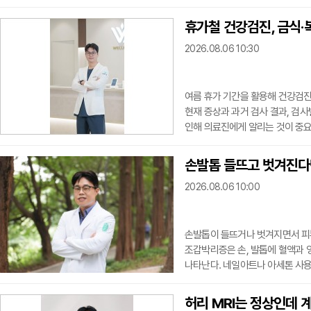
서는 안 된다. 남성에게도 갱년기
본인이나 가족 모두 인지하기 어렵
휴가철 건강검진, 금식·
(Late-Onset Hypogonad
2026.08.06 10:30
신적 증상을
여름 휴가 기간을 활용해 건강검진
현재 증상과 과거 검사 결과, 검사
인해 의료진에게 알리는 것이 중요하
흉통, 호흡곤란, 어지럼증 등 평
다.지속적인 피로는 빈혈과 갑상선기
손발톱 들뜨고 벗겨진다면
과거 검진에서 이상 소견이 확인됐
2026.08.06 10:00
료
손발톱이 들뜨거나 벗겨지면서 피
조갑박리증은 손, 발톱에 혈액과 
나타난다. 네일아트나 아세톤 사용
상선 기능 이상, 임신 등 내부 
잘라내는 방법으로 증상 관리가 
허리 MRI는 정상인데 계