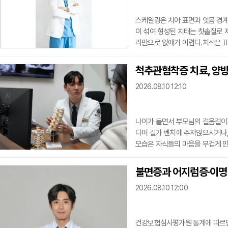
스케일링은 치아 표면과 잇몸 경계
이 섞여 형성된 치태는 칫솔질로 
리만으로 없애기 어렵다.치석은 표
석이 쌓이면 잇몸이 붓거나 붉어질 
초기 잇몸질환은 통증이 뚜렷하지
척추관협착증 치료, 양방
한정된 치은염 단계에서는 치석 제
2026.08.10 12:10
지하는 조
나이가 들면서 부모님의 걸음걸이가
다며 길가 벤치에 주저앉으시거나,
모습은 자식들의 마음을 무겁게 만
하나 노환으로 치부하곤 한다. 그
있다는 척추관협착증의 경고 신호
불면증과 어지럼증·이명 
척추관이 퇴행성 변화로 인해 좁
2026.08.10 12:00
다리가 터질
건강보험심사평가원 통계에 따르면 