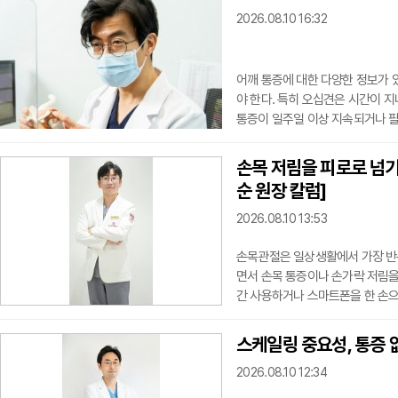
2026.08.10 16:32
어깨 통증에 대한 다양한 정보가 
야 한다. 특히 오십견은 시간이 
통증이 일주일 이상 지속되거나 팔
있으므로 조기에 검사를 받아 정확
과 유착이 발생해 관절이 굳는 질
손목 저림을 피로로 넘기
세 등 생활습관의 영향으로 젊은 
순 원장 칼럼]
이며, 특
2026.08.10 13:53
손목관절은 일상생활에서 가장 반
면서 손목 통증이나 손가락 저림을
간 사용하거나 스마트폰을 한 손으
히려 늘어나고 있는 셈이다. 여기에
지면 손목 터널증후군이라는 반갑
스케일링 중요성, 통증 
손목 앞쪽에 있는 좁은 통로인 수
2026.08.10 12:34
검지, 중지