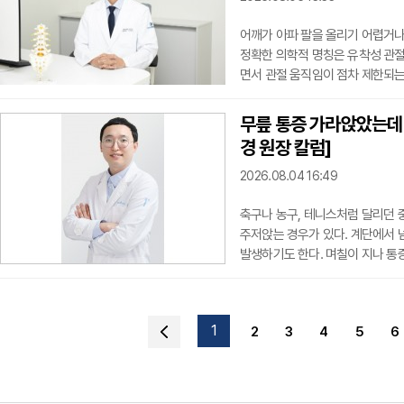
어깨가 아파 팔을 올리기 어렵거나
정확한 의학적 명칭은 유착성 관
면서 관절 움직임이 점차 제한되는
타나는 것은 아니다.초기에는 어깨
고, 밤에 통증이 심해 잠에서 깨기
무릎 통증 가라앉았는데 자
려 옷을 여미는 행동도 어려워진다.
경 원장 칼럼]
도 가동
2026.08.04 16:49
축구나 농구, 테니스처럼 달리던 중
주저앉는 경우가 있다. 계단에서 
발생하기도 한다. 며칠이 지나 통
나 내리막길에서 힘이 풀린다면 전
서 서로 교차하며 허벅지뼈와 정
막는다. 전방십자인대는 정강이뼈
1
2
3
4
5
6
정강이