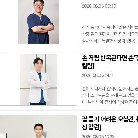
것이 필요하다. 한의학에서는 환자의
2026.08.06 09:30
급 개선
허리 통증이 지속되면 많은 사람들이
착증 같은 원인이 발견되면 비교적 
검사에서는 특별한 이상이 없다는 
속 아픈 걸까?"라는 궁금증을 갖게
지만 모든 허리 통증의 원인을 찾
손 저림 반복된다면 손
경우가 있으며, 근육과 인대, 관절
칼럼]
원인
2026.08.05 14:11
손이 저리거나 감각이 둔해지는 증
거나 스마트폰을 오래 쥐고 있을 
나, 특히 밤에 증상이 심해져 잠
요가 있다.손목터널증후군은 손목
하는 질환이다. 정중신경은 엄지, 
팔 들기 어려운 오십견,
신경이 눌리면 손가락 저림, 화끈거
장 칼럼]
나 주무
2026.08.05 13:33