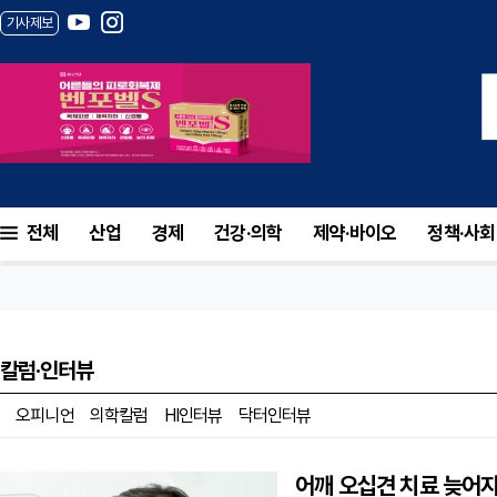
기사제보
전체
산업
경제
건강·의학
제약·바이오
정책·사회
칼럼·인터뷰
오피니언
의학칼럼
HI인터뷰
닥터인터뷰
어깨 오십견 치료 늦어지