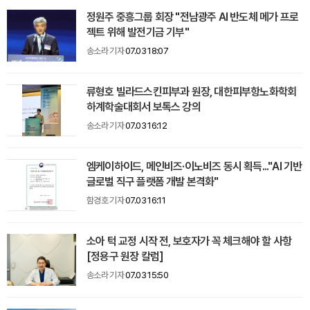
정원주 중흥그룹 회장 "전남광주 AI 반도체 메가 프로
젝트 위해 발전기금 기부"
송소라 기자
07.03 18:07
류형호 빌라드스킨피부과 원장, 대한피부항노화학회
하계학술대회서 보톡스 강의
송소라 기자
07.03 16:12
엠케이하이드, 메인비즈·이노비즈 동시 획득..."AI 기반
글로벌 직구 플랫폼 개발 본격화"
함경호 기자
07.03 16:11
소아 턱 교정 시작 전, 보호자가 꼭 체크해야 할 사항
[정용구 원장 칼럼]
송소라 기자
07.03 15:50