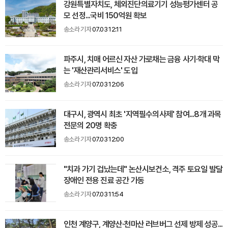
강원특별자치도, 체외진단의료기기 성능평가센터 공
모 선정...국비 150억원 확보
송소라 기자
07.03 12:11
파주시, 치매 어르신 자산 가로채는 금융 사기·학대 막
는 '재산관리서비스' 도입
송소라 기자
07.03 12:06
대구시, 광역시 최초 '지역필수의사제' 참여...8개 과목
전문의 20명 확충
송소라 기자
07.03 12:00
"치과 가기 겁났는데" 논산시보건소, 격주 토요일 발달
장애인 전용 진료 공간 가동
송소라 기자
07.03 11:54
인천 계양구, 계양산·천마산 러브버그 선제 방제 성공...