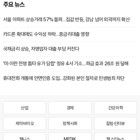
주요 뉴스
서울 아파트 상승거래 57% 돌파…집값 반등, 강남 넘어 외곽까지 확산
카드론 확대에도 수익성 하락…중금리대출 영향
국채금리 상승, 자영업자 대출 부담 커진다
'미·이란 전쟁 틈타 유가 담합' 정유 4사 기소…파급 효과 26조 원 달해
휴대전화 개통에 안면인증 도입...강화된 본인 절차로 민생범죄 차단
산업
경제
건강·의학
제약·바이오
정책·사회
칼럼·인터뷰
웰니스
MEDI·K
헬스인뉴스