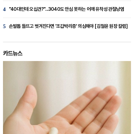
4
"40대인데 오십견?"...3040도 안심 못하는 어깨 유착성 관절낭염
5
손발톱 들뜨고 벗겨진다면 '조갑박리증' 의심해야 [김철윤 원장 칼럼]
카드뉴스