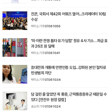
진콘, 국회서 제42회 어워즈 열어...크리에이터 10팀
수상
박미소 기자
07.06 10:56
'미·이란 전쟁 틈타 유가 담합' 정유 4사 기소…파급 효
과 26조 원 달해
박미소 기자
07.06 10:41
휴대전화 개통에 안면인증 도입...강화된 본인 절차로
민생범죄 차단
박미소 기자
07.06 10:34
담 걸린 줄 알았던 목 통증, 근막통증증후군 때문일 수
있다 [전진우 원장 칼럼]
송소라 기자
07.06 10:24