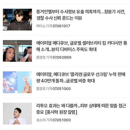
증거인멸부터 수사정보 유출 의혹까지…장윤기 사건,
경찰 수사 신뢰 흔드는 이유
박미소 기자
07.06 10:17
에이피알 메디큐브, 글로벌 셀러브리티 킴 카다시안 통
해 소개...뷰티 디바이스 주목도 확대
함경호 기자
07.06 09:59
에이피알, 메디큐브 '콜라겐 글로우 선크림' 누적 판매
량 40만개 돌파...글로벌 비중 확대
함경호 기자
07.05 10:00
리투오 효과는 왜 다를까...피부 상태에 따른 맞춤 접근
중요 [홍사혁 원장 칼럼]
송소라 기자
07.05 10:00