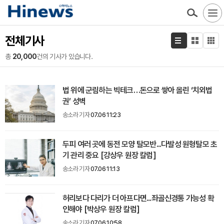
전체기사
총
20,000
건의 기사가 있습니다.
법 위에 군림하는 빅테크…돈으로 쌓아 올린 ‘치외법
권’ 성벽
송소라 기자
07.06 11:23
두피 여러 곳에 동전 모양 탈모반...다발성 원형탈모 초
기 관리 중요 [강상우 원장 칼럼]
송소라 기자
07.06 11:13
허리보다 다리가 더 아프다면...좌골신경통 가능성 확
인해야 [박상우 원장 칼럼]
송소라 기자
07.06 10:58