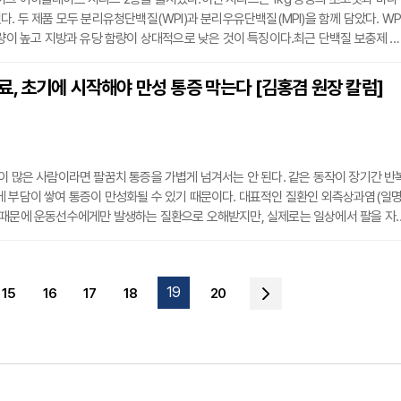
다. 두 제품 모두 분리유청단백질(WPI)과 분리우유단백질(MPI)을 함께 담았다. WP
함량이 높고 지방과 유당 함량이 상대적으로 낮은 것이 특징이다.최근 단백질 보충제 시
맛을 함께 고려한 제품이 늘어나는 추세다. 이번 제품도 초코맛은 진한 초콜릿 풍미를
 달콤함과 부드러운 풍미를 담았다.베네틴 관계자는 "이번 아이솔레이트 시리즈 2
, 초기에 시작해야 만성 통증 막는다 [김홍겸 원장 칼럼]
론 맛과 음용감을 함께 반영한 제품"이라며 "앞으로도 다양한 취향과 섭취 목적에 맞
이 많은 사람이라면 팔꿈치 통증을 가볍게 넘겨서는 안 된다. 같은 동작이 장기간 반
 부담이 쌓여 통증이 만성화될 수 있기 때문이다. 대표적인 질환인 외측상과염(일
 때문에 운동선수에게만 발생하는 질환으로 오해받지만, 실제로는 일상에서 팔을 자
우도 적지 않다.외측상과염은 팔꿈치 바깥쪽 힘줄에 지속적인 자극이 가해지면서 미
다. 손상이 충분히 회복되지 않은 상태에서 같은 동작이 이어지면 힘줄의 탄력이 떨
 이어질 수 있다. 특히 이 부위는 혈액 공급이 원활하지 않아 회복이 더딘 만큼 적절
19
15
16
17
18
20