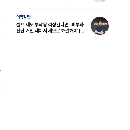
의 원리와 선택 기준 [길건 원장 칼럼]
아
의학칼럼
질
셀프 제모 부작용 걱정된다면...피부과
급
진단 거친 레이저 제모로 해결해야 [변
준석 원장 칼럼]
혈
으
계