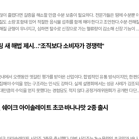
많이 흘렸다면 갈증을 해소할 만큼 수분 보충이 필요하다. 전문가들은 땀에 수분뿐 
질도 소량 포함돼 있어 적절한 음식물 섭취를 함께 해야 한다고 조언한다.수분·전해
해질 균형이 무너지고, 심하면 탈수로 신장으로 가는 혈류량이 감소해 신장 기능이 
신손상으로 이어질 수 있다. 이온음료나 스포츠드링크가 수분·전해질을 함께 보충할
유다.탈수는 정도에 따라 두 가지 양상으로 나타난다. 체내 수분 결핍으로 고나트륨
 새 해법 제시…"조직보다 소비자가 경쟁력"
, 전해질 손실을 동반한 체액 결핍에 의해 저혈압 및 급성신손상을 초래할 수 있다. 여
내에서 오랫동안 엇갈린 평가를 받아온 산업이다. 합법적인 유통 방식이지만, 한편
집해야 수익을 얻는 구조라는 인식도 강하다. 실제 설명회에서는 성공 사례가 강조되
기대만큼의 수익을 얻지 못했다는 경험담도 적지 않다.공정거래위원회가 공개한 다단
도 상위 직급과 일반 판매원 간의 수익 격차는 꾸준히 나타난다. 산업의 합법성과는
에게 집중되는 구조가 반복되면서 업계 전반에 대한 신뢰 역시 흔들리고 있다는 지적
틴 쉐이크 아이솔레이트 초코·바나나맛 2종 출시
 현실 속에서 기존 네트워크마케팅의 운영 방식을 근본적으로 바꿔야 한다고 주장하는
크 아이솔레이트 시리즈 2종을 출시했다.이번 시리즈는 1kg 용량의 초코맛과 바나