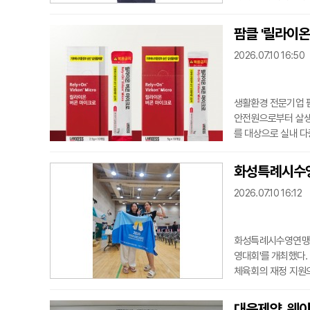
리디스크가 마비나 대
혀 나오지 않는 증상
팜클 '릴라이온
가 동반된다면 이는 
2026.07.10 16:50
료를 시행
생활환경 전문기업 
안전원으로부터 살생
를 대상으로 실내 다
승인을 통해 다중이
통해 관련 제품군을 
화성특례시수영
분야에서 방역 제품
2026.07.10 16:12
화성특례시수영연맹은 
영대회'를 개최했다.
체육회의 재정 지원으
초반부터 60대까지 
한 여자 선수가 1시
대웅제약, 웨이