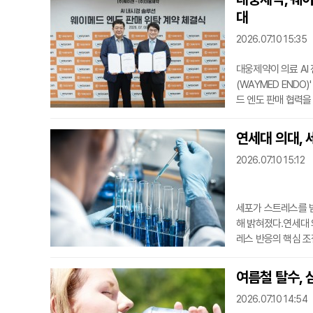
소속 오윤지 선수가 
대
가 함께 참여하는 
2026.07.10 15:35
대웅제약이 의료 AI
(WAYMED END
드 엔도 판매 협력을
품에 AI 기반 내시
질환 토털 솔루션'을
연세대 의대, 
병원, 건강검진센터,
2026.07.10 15:12
화와 기술
세포가 스트레스를 받
해 밝혀졌다.연세대
레스 반응의 핵심 조
유전자 사이의 입체적
밝혔다. 이번 연구 결과는
여름철 탈수, 
에서 단백질을 만들
2026.07.10 14:54
트레스가 발생한