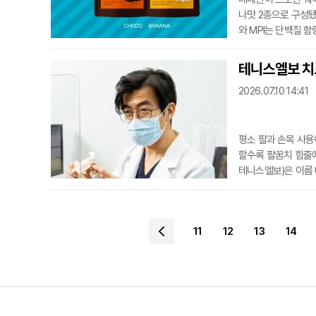
나맛 2종으로 구성됐
와 MPI는 단백질 
장에서 원료 구성과 
바나나맛은 바나나의
테니스엘보 치료
은 단백질 섭취는 물
2026.07.10 14:41
춘 제품 라인업
평소 팔과 손목 사용
할수록 팔꿈치 힘줄에
테니스엘보)은 이름
사용해 발생하는 경
손상이 축적돼 발생한
어지고 퇴행성 변화로
11
12
13
14
한 치료