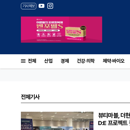
기사제보
전체
산업
경제
건강·의학
제약·바이오
전체기사
뷰티마블, 더현
D:E 프로젝트