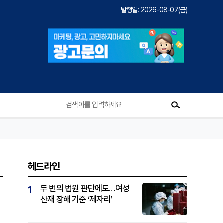
발행일: 2026-08-07(금)
헤드라인
두 번의 법원 판단에도…여성
1
산재 장해 기준 ‘제자리’