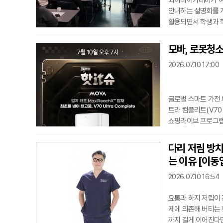
와이디아카데미가 여
안내하는 설명회를 
활용되면서 학생과 학
정보를 제공하는 설
수립 방법을 비롯해 
모바, 로봇청소
정이다. 방학 기간 
2026.07.10 17:00
할 수
글로벌 스마트 가전 
트라 컴플리트(V70 
쇼핑라이브 프로그램 
번 방송은 모바의 플
다양한 구매 혜택이
다리 저림 방치
기다. ‘Beyond C
는 이유 [이동
지대 청소 기술,
2026.07.10 16:54
요통과 하지 저림이 
제에 의존해 버티는 
까지 길게 이어진다면