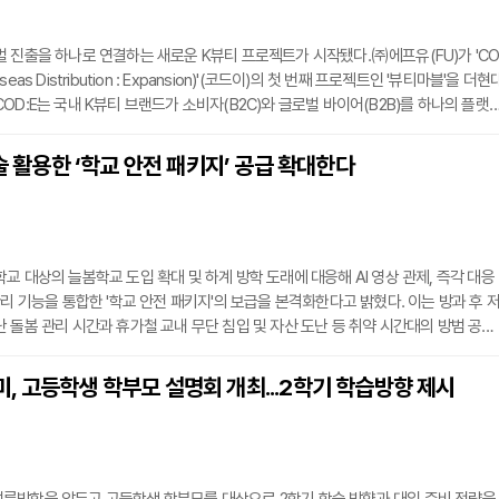
 진출을 하나로 연결하는 새로운 K뷰티 프로젝트가 시작됐다.㈜에프유(FU)가 'C
erseas Distribution : Expansion)'(코드이)의 첫 번째 프로젝트인 '뷰티마블'을 더현
OD:E는 국내 K뷰티 브랜드가 소비자(B2C)와 글로벌 바이어(B2B)를 하나의 플랫
수 있도록 기획된 프로젝트다. 단순한 팝업스토어나 박람회를 넘어 브랜드 체험과 콘
스가 하나의 동선으로 이어지는 새로운 글로벌 K뷰티 플랫폼이다.'뷰티마블'은 보드
기술 활용한 ‘학교 안전 패키지’ 공급 확대한다
 체험 프로그램으로 구성됐다. 방문객은 행사장 입구에서 QR코드를 스캔하면 별도의
교 대상의 늘봄학교 도입 확대 및 하계 방학 도래에 대응해 AI 영상 관제, 즉각 대응
관리 기능을 통합한 '학교 안전 패키지'의 보급을 본격화한다고 밝혔다. 이는 방과 후 
 돌봄 관리 시간과 휴가철 교내 무단 침입 및 자산 도난 등 취약 시간대의 방범 공백
적이다.해당 통합 솔루션의 주요 프로세스는 AI 기반 영상분석 플랫폼인 'SVMS(Sm
agement System)'가 담당하게 된다. 사후 확인 용도로 활용되던 기존 보안카메라와 달
 고등학생 학부모 설명회 개최...2학기 학습방향 제시
된 AI 엔진이 학내의 비정상적 동향을 자체 감지하여 실시간으로 관리자에게 알람을 전