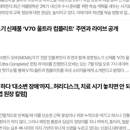
름방학을 앞두고 고등학생 학부모를 대상으로 2학기 학습 방향과 대입 준비 전략을
개최한다.최근 여름방학은 2학기 내신과 수시 준비를 위한 학습 계획을 세우는 시기
부모의 교육 정보에 대한 관심도 높아지고 있다. 이에 따라 학년별 학습 방향과 입
명회를 운영하는 교육기관도 늘어나는 추세다.이번 설명회에서는 여름방학 학습 계
2학기 영어 학습 방향, 학교별 내신 대비 전략, 학년별 학습 관리 방법 등을 안내할 예
기 신제품 ‘V70 울트라 컴플리트’ 주연과 라이브 공개
학습 루틴 구성과 자기주도학습 계획 수립, 학습 시간 관리 등 실제 학습 과정에서 활용
브랜드 모바(MOVA)가 IT 전문 인플루언서 주연과 함께 로봇청소기 신제품 ‘V70 울
Ultra Complete)’ 런칭 라이브를 진행한다.모바는 오는 7월 10일 오후 7시 네이버
‘핫IT슈’를 통해 V70 울트라 컴플리트를 국내 소비자들에게 소개한다고 밝혔다. 이
래그십 로봇청소기를 실시간으로 만나볼 수 있는 런칭 생방송으로, 제품 시연과 함께
 공개된다.V70 울트라 컴플리트는 모바가 국내 시장에 선보이는 플래그십 로봇청소
하다 '대소변 장애'까지...허리디스크, 치료 시기 놓치면 안 
lean, Beyond Limits’를 슬로건으로 내세우며, 강력한 흡입력과 진화한 주행 성능, 사
엽 원장 칼럼]
간헐적으로 반복될 때 이를 단순한 근육 뭉침이나 피로 누적으로 여기고 파스나 진통
환자가 적지 않다. 그러나 찌릿한 통증과 당김이 엉덩이를 지나 허벅지, 종아리, 발끝
 이는 요추 뼈 사이의 지지 기반이 무너져 신경을 누르고 있다는 신호다.대부분의 