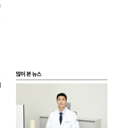
로
시
획
많이 본 뉴스
되
각
허