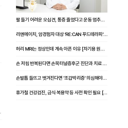
팔 들기 어려운 오십견, 통증 줄었다고 운동 멈추면 안 되는 이유 [이병욱 원장 칼럼]
리엔에이치, 암경험자 대상 ‘RE:CAN 푸드테라피’ 운영
허리 MRI는 정상인데 계속 아픈 이유 [차기용 원장 칼럼]
손 저림 반복된다면 손목터널증후군 진단과 치료 시기 살펴야 [김동현 원장 칼럼]
생
손발톱 들뜨고 벗겨진다면 '조갑박리증' 의심해야 [김철윤 원장 칼럼]
휴가철 건강검진, 금식·복용약 등 사전 확인 필요 [정도감 원장 칼럼]
대