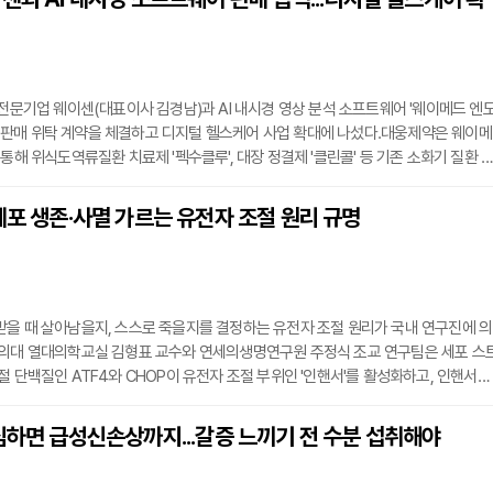
20분 26초 06의 기록으로 우승했다.최근 지역 체육연맹을 중심으로 동호인과 선수
생활체
 전문기업 웨이센(대표이사 김경남)과 AI 내시경 영상 분석 소프트웨어 '웨이메드 엔
O)' 판매 위탁 계약을 체결하고 디지털 헬스케어 사업 확대에 나섰다.대웅제약은 웨이메
 통해 위식도역류질환 치료제 '펙수클루', 대장 정결제 '클린콜' 등 기존 소화기 질환 
경 진단 보조 소프트웨어를 더해 검사 준비부터 진단 보조, 치료까지 아우르는 '소화기
 제공할 계획이다.대웅제약은 전국 병원 영업 네트워크를 활용해 상급종합병원, 종합
세포 생존·사멸 가르는 유전자 조절 원리 규명
 의원 등을 대상으로 웨이메드 엔도의 판매와 마케팅을 담당한다. 웨이센은 제품 고
을 때 살아남을지, 스스로 죽을지를 결정하는 유전자 조절 원리가 국내 연구진에 의
 의대 열대의학교실 김형표 교수와 연세의생명연구원 주정식 조교 연구팀은 세포 스
절 단백질인 ATF4와 CHOP이 유전자 조절 부위인 '인핸서'를 활성화하고, 인핸서와
 연결을 형성해 세포의 운명 결정에 중요한 역할을 한다는 사실을 확인했다고 10일
 국제학술지 '핵산연구(Nucleic Acids Research, IF 15.0)'에 게재됐다.세포 안
심하면 급성신손상까지...갈증 느끼기 전 수분 섭취해야
고 정리하는 소포체에 문제가 생기면 제대로 접히지 않은 단백질이 쌓이는 소포체 스