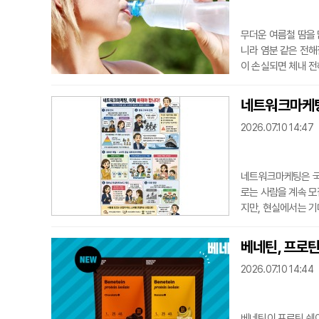
무더운 여름철 땀을 
니라 염분 같은 전해
이 손실되면 체내 전
격히 저하되는 급성
수 있어 강조되는 이
네트워크마케팅
증이 발생할 수 있고
2026.07.10 14:47
름철에
네트워크마케팅은 국
로는 사람을 계속 모
지만, 현실에서는 
판매원 수익 현황에서
별개로 수익이 일부
베네틴, 프로
이 나온다.이 같은
2026.07.10 14:44
인물이 있다.
베네틴이 프로틴 쉐이