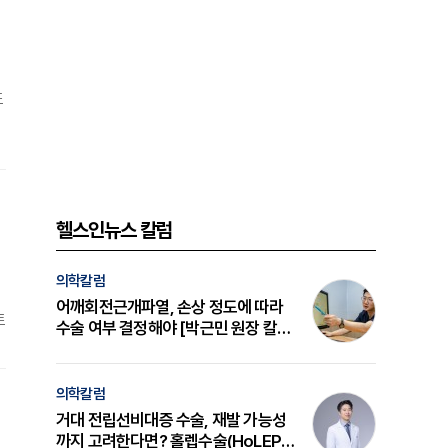
도
제
도
헬스인뉴스 칼럼
의학칼럼
어깨회전근개파열, 손상 정도에 따라
트
수술 여부 결정해야 [박근민 원장 칼
럼]
의학칼럼
거대 전립선비대증 수술, 재발 가능성
까지 고려한다면? 홀렙수술(HoLEP)