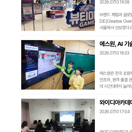
2026.07.10 19:38
브랜드 체험과 글로벌
D:E(Creative Ov
서울에서 선보였다.C
안에서 동시에 만날 
텐츠, 글로벌 비즈니
에스원, AI 
임 콘셉트의 참여형
2026.07.10 18:33
애플리케이션 설치
에스원은 전국 초등학
인프라, 원격 출결 
녁 시간대까지 늘어난
을 보완하기 위한 목
rt Video Man
와이디아카데미,
리, SVMS는 내장
2026.07.10 17:04
송하는 메커니즘을