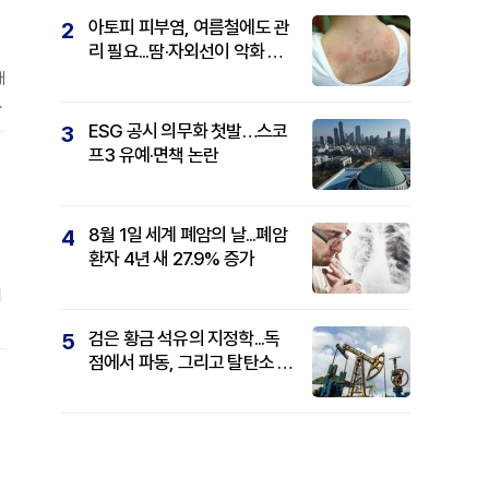
아토피 피부염, 여름철에도 관
2
리 필요...땀·자외선이 악화 요
O
인
대
폼
ESG 공시 의무화 첫발…스코
3
게
프3 유예·면책 논란
8월 1일 세계 폐암의 날...폐암
4
환자 4년 새 27.9% 증가
저
검은 황금 석유의 지정학...독
5
a
점에서 파동, 그리고 탈탄소 패
권까지