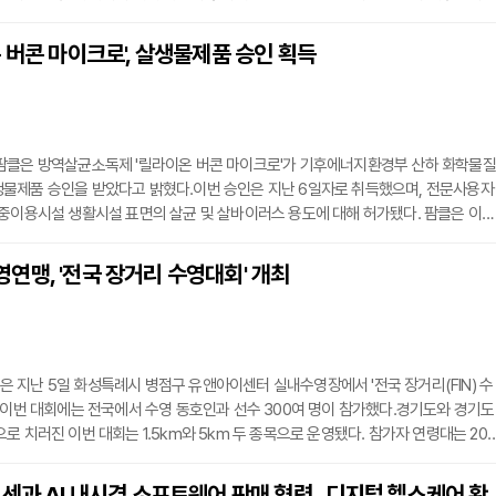
소변 장애로 진행하는 것은 아니다. 다만 근력 저하가 빠르게 악화되거나 소변이 전
, 소변과 대변을 마음대로 조절하기 어려운 장애, 그리고 엉덩이 및 회음부 감각 저하
 버콘 마이크로', 살생물제품 승인 획득
긴급 척추 질환인 마미증후군 가능성이 있으므로 지체 없이 즉각적인 응급 평가와 진
팜클은 방역살균소독제 '릴라이온 버콘 마이크로'가 기후에너지환경부 산하 화학물질
물제품 승인을 받았다고 밝혔다.이번 승인은 지난 6일자로 취득했으며, 전문사용자
중이용시설 생활시설 표면의 살균 및 살바이러스 용도에 대해 허가됐다. 팜클은 이번
용시설에서 해당 용도로 제품을 활용할 수 있는 기반을 마련했으며, 향후 연구개발을
강화해 나갈 계획이라고 설명했다.팜클 전찬민 대표는 "이번 승인을 계기로 생활위
연맹, '전국 장거리 수영대회' 개최
을 지속적으로 선보이겠다"고 말했다.
지난 5일 화성특례시 병점구 유앤아이센터 실내수영장에서 '전국 장거리(FIN) 수
 이번 대회에는 전국에서 수영 동호인과 선수 300여 명이 참가했다.경기도와 경기도
로 치러진 이번 대회는 1.5km와 5km 두 종목으로 운영됐다. 참가자 연령대는 20
다양하게 구성됐다.성별과 그룹 구분 없이 통합 레이스로 치러진 5km 2경기에서는
간 12분을 기록하며 전체 1위를 차지했다. 1.5km 여자부 2그룹에서는 접백단X코드원
센과 AI 내시경 소프트웨어 판매 협력...디지털 헬스케어 확