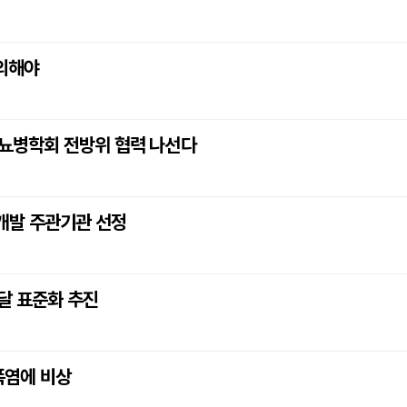
주의해야
한당뇨병학회 전방위 협력 나선다
개발 주관기관 선정
달 표준화 추진
 폭염에 비상