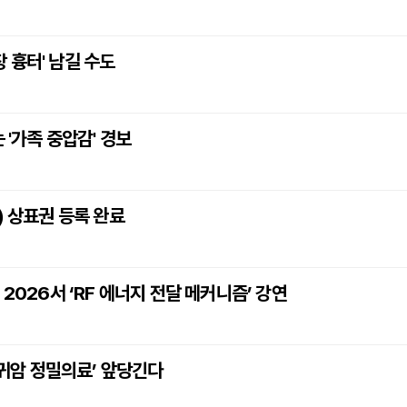
장 흉터' 남길 수도
 '가족 중압감' 경보
) 상표권 등록 완료
2026서 ‘RF 에너지 전달 메커니즘’ 강연
희귀암 정밀의료’ 앞당긴다