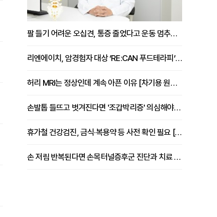
팔 들기 어려운 오십견, 통증 줄었다고 운동 멈추면 안 되는 이유 [이병욱 원장 칼럼]
리엔에이치, 암경험자 대상 ‘RE:CAN 푸드테라피’ 운영
허리 MRI는 정상인데 계속 아픈 이유 [차기용 원장 칼럼]
손발톱 들뜨고 벗겨진다면 '조갑박리증' 의심해야 [김철윤 원장 칼럼]
휴가철 건강검진, 금식·복용약 등 사전 확인 필요 [정도감 원장 칼럼]
손 저림 반복된다면 손목터널증후군 진단과 치료 시기 살펴야 [김동현 원장 칼럼]