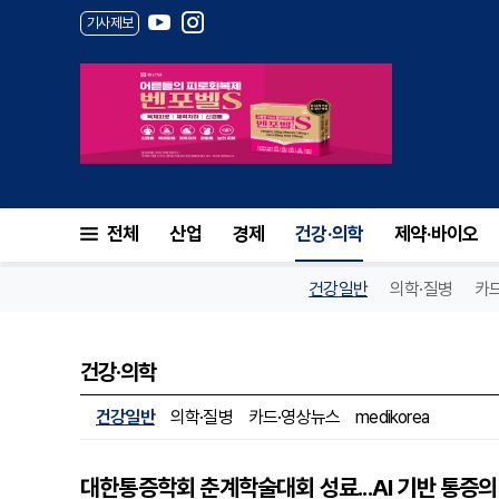
기사제보
전체
산업
경제
건강·의학
제약·바이오
건강일반
의학·질병
카
건강·의학
건강일반
의학·질병
카드·영상뉴스
medikorea
대한통증학회 춘계학술대회 성료...AI 기반 통증의