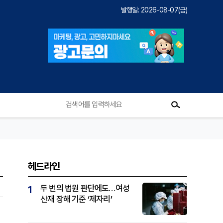
발행일: 2026-08-07(금)
헤드라인
두 번의 법원 판단에도…여성
1
산재 장해 기준 ‘제자리’