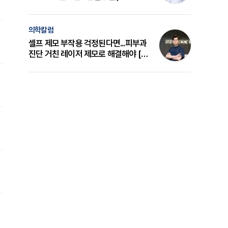
의 원리와 선택 기준 [길건 원장 칼럼]
의학칼럼
셀프 제모 부작용 걱정된다면...피부과
진단 거친 레이저 제모로 해결해야 [변
준석 원장 칼럼]