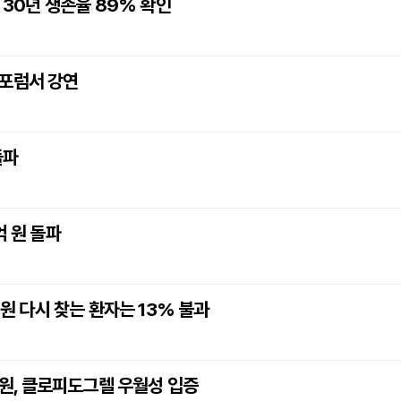
 30년 생존율 89% 확인
 포럼서 강연
돌파
억 원 돌파
병원 다시 찾는 환자는 13% 불과
대병원, 클로피도그렐 우월성 입증