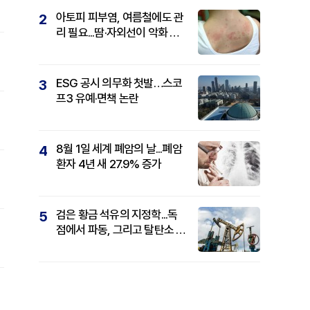
아토피 피부염, 여름철에도 관
2
리 필요...땀·자외선이 악화 요
인
ESG 공시 의무화 첫발…스코
3
프3 유예·면책 논란
8월 1일 세계 폐암의 날...폐암
4
환자 4년 새 27.9% 증가
검은 황금 석유의 지정학...독
5
점에서 파동, 그리고 탈탄소 패
권까지