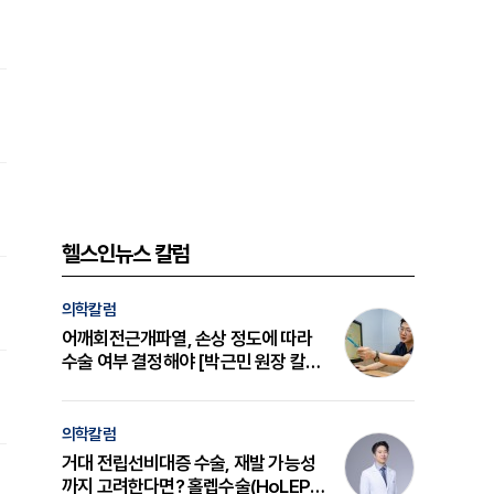
헬스인뉴스 칼럼
의학칼럼
어깨회전근개파열, 손상 정도에 따라
수술 여부 결정해야 [박근민 원장 칼
럼]
의학칼럼
거대 전립선비대증 수술, 재발 가능성
까지 고려한다면? 홀렙수술(HoLEP)