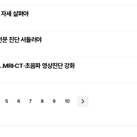
는 자세 살펴야
 전문 진단 서둘러야
MRI∙CT∙초음파 영상진단 강화
5
6
7
8
9
10