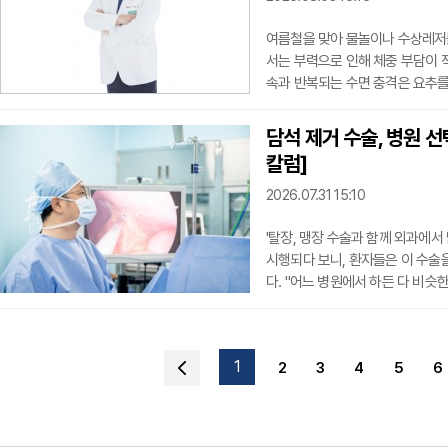
여름철을 맞아 물놀이나 수상레저를
서는 부력으로 인해 체중 부담이 
속과 반복되는 수면 충격은 요추를
있다.특히 제트스키, 바나나보트,
요하다. 수면 위를 고속으로 달리
담석 제거 수술, 병원 
척추 뼈 사이의 디스크(추간판) 
칼럼]
거나
2026.07.31 15:10
'탈장, 맹장 수술과 함께 외과에서
시행되다 보니, 환자들은 이 수술
다. "어느 병원에서 하든 다 비슷
가 수술방에서 마주하는 담낭 질환
일한 난이도로 볼 수 없다. 담낭
환자의 해부학적 구조와 염증의 정
1
2
3
4
5
6