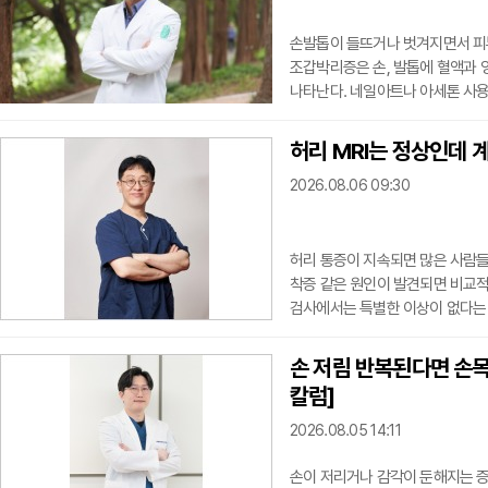
손발톱이 들뜨거나 벗겨지면서 피
조갑박리증은 손, 발톱에 혈액과 
나타난다. 네일아트나 아세톤 사용
상선 기능 이상, 임신 등 내부 
잘라내는 방법으로 증상 관리가 
허리 MRI는 정상인데 계
것이 필요하다. 한의학에서는 환자의
2026.08.06 09:30
급 개선
허리 통증이 지속되면 많은 사람들이
착증 같은 원인이 발견되면 비교적 
검사에서는 특별한 이상이 없다는 
속 아픈 걸까?"라는 궁금증을 갖게
지만 모든 허리 통증의 원인을 찾
손 저림 반복된다면 손
경우가 있으며, 근육과 인대, 관절
칼럼]
원인
2026.08.05 14:11
손이 저리거나 감각이 둔해지는 증