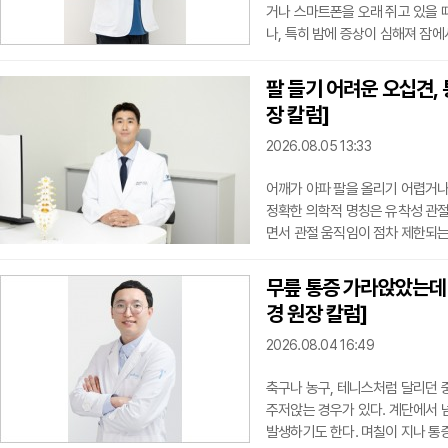
거나 스마트폰을 오래 쥐고 있을 
나, 특히 밤에 증상이 심해져 잠
요가 있다.손목터널증후군은 손목
하는 질환이다. 정중신경은 엄지, 
팔 들기 어려운 오십견,
신경이 눌리면 손가락 저림, 화끈거
장 칼럼]
나 주무
2026.08.05 13:33
어깨가 아파 팔을 올리기 어렵거나
정확한 의학적 명칭은 유착성 관
면서 관절 움직임이 점차 제한되는
타나는 것은 아니다.초기에는 어깨
고, 밤에 통증이 심해 잠에서 깨기
무릎 통증 가라앉았는데 자
려 옷을 여미는 행동도 어려워진다.
경 원장 칼럼]
도 가동
2026.08.04 16:49
축구나 농구, 테니스처럼 달리던 중
주저앉는 경우가 있다. 계단에서 
발생하기도 한다. 며칠이 지나 통