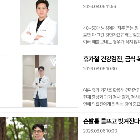
2026.08.06 11:56
40~50대 남성에게 자주 듣는 말
들면 다 그런 것인가요?"라는 질문
여러 해를 보내는 경우가 적지 않
서는 안 된다. 남성에게도 갱년기
본인이나 가족 모두 인지하기 어렵
휴가철 건강검진, 금식·
(Late-Onset Hypogonad
2026.08.06 10:30
신적 증상을
여름 휴가 기간을 활용해 건강검진
현재 증상과 과거 검사 결과, 검사
인해 의료진에게 알리는 것이 중요하
흉통, 호흡곤란, 어지럼증 등 평
다.지속적인 피로는 빈혈과 갑상선기
손발톱 들뜨고 벗겨진다면
과거 검진에서 이상 소견이 확인됐
2026.08.06 10:00
료