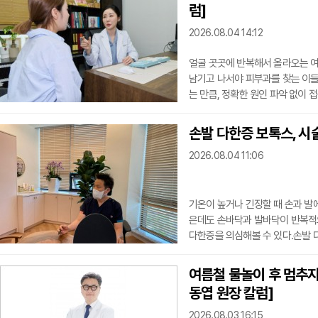
구조를 보존하는 방식으로 진행되
럼]
은 아니기
2026.08.04 14:12
얼굴 곳곳에 반복해서 올라오는 
남기고 나서야 피부과를 찾는 이들
는 만큼, 정확한 원인 파악 없이 
된다. 호르몬이나 스트레스로 피지
공 입구에 각질이 과다하게 쌓이면
손발 다한증 보톡스, 시
삼아 여드름균이 증식하면서 고름이
2026.08.04 11:06
증 물질
기온이 높거나 긴장할 때 손과 발에
은데도 손바닥과 발바닥이 반복적으
다한증을 의심해볼 수 있다.손발 
감신경이 필요 이상으로 활성화되
다루기 어렵고, 필기할 때 종이가 
여름철 물놀이 후 멈추지 
워해 대인관계에서 위축되는 사례도
동엽 원장 칼럼]
로 인해 미끄
2026.08.03 16:15