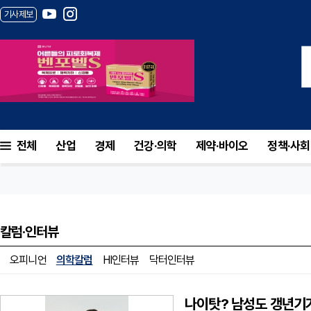
기사제보
전체
산업
경제
건강·의학
제약·바이오
정책·사회
칼럼·인터뷰
오피니언
의학칼럼
HI인터뷰
닥터인터뷰
나이탓? 남성도 갱년기가