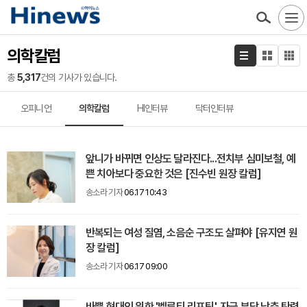
의학칼럼
총
5,317
건의 기사가 있습니다.
오피니언
의학칼럼
HI인터뷰
닥터인터뷰
앞니가 바뀌면 인상도 달라진다...전치부 심미보철, 예
쁜 치아보다 중요한 것은 [진수빈 원장 칼럼]
송소라 기자
06.17 10:43
반복되는 여성 질염, 소음순 구조도 살펴야 [유지연 원
장 칼럼]
송소라 기자
06.17 09:00
바쁜 현대인 위한 '벨루티 리프팅', 자극 부담 낮춘 탄력