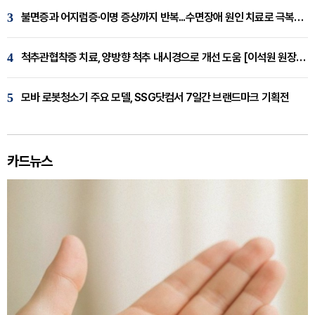
3
불면증과 어지럼증·이명 증상까지 반복...수면장애 원인 치료로 극복해야
4
척추관협착증 치료, 양방향 척추 내시경으로 개선 도움 [이석원 원장 칼럼]
5
모바 로봇청소기 주요 모델, SSG닷컴서 7일간 브랜드마크 기획전
카드뉴스