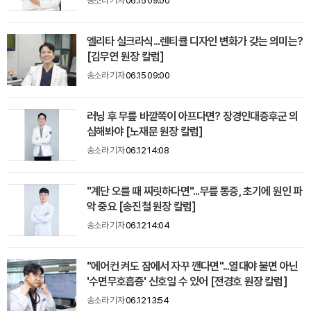
송소라 기자
06.15 09:00
엘리타 실크라식...렌티큘 디자인 변화가 갖는 의미는?
[김무연 원장 칼럼]
송소라 기자
06.15 09:00
러닝 후 무릎 바깥쪽이 아프다면? 장경인대증후군 의
심해봐야 [노재문 원장 칼럼]
송소라 기자
06.12 14:08
"계단 오를 때 찌릿하다면"...무릎 통증, 초기에 원인 파
악 중요 [송진철 원장 칼럼]
송소라 기자
06.12 14:04
"에어컨 켜도 잠에서 자꾸 깬다면"...열대야 불면 아닌
'수면무호흡증' 신호일 수 있어 [전경호 원장 칼럼]
송소라 기자
06.12 13:54