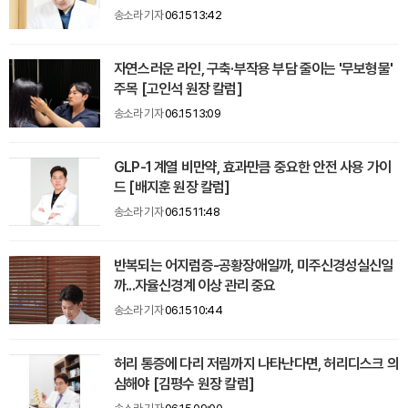
송소라 기자
06.15 13:42
자연스러운 라인, 구축·부작용 부담 줄이는 '무보형물'
주목 [고인석 원장 칼럼]
송소라 기자
06.15 13:09
GLP-1 계열 비만약, 효과만큼 중요한 안전 사용 가이
드 [배지훈 원장 칼럼]
송소라 기자
06.15 11:48
반복되는 어지럼증-공황장애일까, 미주신경성실신일
까...자율신경계 이상 관리 중요
송소라 기자
06.15 10:44
허리 통증에 다리 저림까지 나타난다면, 허리디스크 의
심해야 [김평수 원장 칼럼]