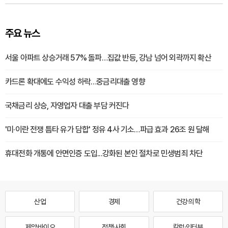
주요 뉴스
서울 아파트 상승거래 57% 돌파…집값 반등, 강남 넘어 외곽까지 확산
카드론 확대에도 수익성 하락…중금리대출 영향
국채금리 상승, 자영업자 대출 부담 커진다
'미·이란 전쟁 틈타 유가 담합' 정유 4사 기소…파급 효과 26조 원 달해
휴대전화 개통에 안면인증 도입...강화된 본인 절차로 민생범죄 차단
산업
경제
건강·의학
제약·바이오
정책·사회
칼럼·인터뷰