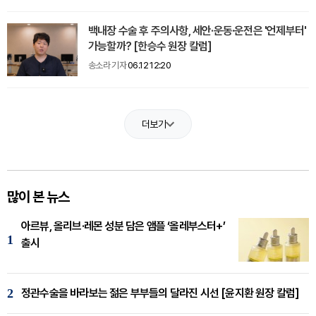
백내장 수술 후 주의사항, 세안·운동·운전은 '언제부터'
가능할까? [한승수 원장 칼럼]
송소라 기자
06.12 12:20
더보기
많이 본 뉴스
아르뷰, 올리브·레몬 성분 담은 앰플 ‘올레부스터+’
1
출시
2
정관수술을 바라보는 젊은 부부들의 달라진 시선 [윤지환 원장 칼럼]