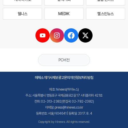
웰니스
MEDI·K
헬스인뉴스
PC버전
매체소개
기사제보
광고문의
개인정보처리방침
제호: hinews(하이뉴스)
주소: 서울특별시 영등포구 국제금융로2길 17 시티플라자 421호
전화: 02-313-2382(편집국: 02-782-2382)
이메일: press@hinews.co.kr
등록번호: 서울,아04641 | 등록일: 2017. 8. 4
Copyright by Hinews. All rights reserved.