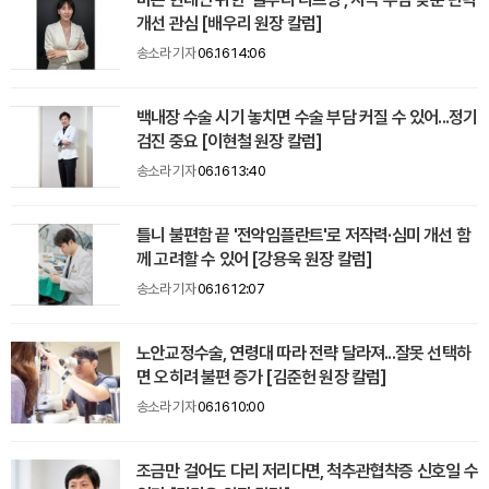
개선 관심 [배우리 원장 칼럼]
송소라 기자
06.16 14:06
백내장 수술 시기 놓치면 수술 부담 커질 수 있어...정기
검진 중요 [이현철 원장 칼럼]
송소라 기자
06.16 13:40
틀니 불편함 끝 '전악임플란트'로 저작력·심미 개선 함
께 고려할 수 있어 [강용욱 원장 칼럼]
송소라 기자
06.16 12:07
노안교정수술, 연령대 따라 전략 달라져...잘못 선택하
면 오히려 불편 증가 [김준헌 원장 칼럼]
송소라 기자
06.16 10:00
조금만 걸어도 다리 저리다면, 척추관협착증 신호일 수