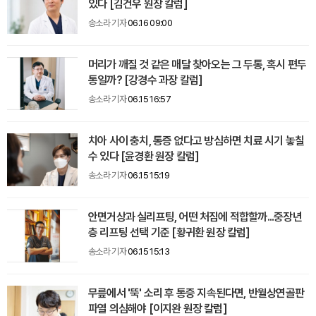
있다 [김건우 원장 칼럼]
송소라 기자
06.16 09:00
머리가 깨질 것 같은 매달 찾아오는 그 두통, 혹시 편두
통일까? [강경수 과장 칼럼]
송소라 기자
06.15 16:57
치아 사이 충치, 통증 없다고 방심하면 치료 시기 놓칠
수 있다 [윤경환 원장 칼럼]
송소라 기자
06.15 15:19
안면거상과 실리프팅, 어떤 처짐에 적합할까...중장년
층 리프팅 선택 기준 [황귀환 원장 칼럼]
송소라 기자
06.15 15:13
무릎에서 '뚝' 소리 후 통증 지속된다면, 반월상연골판
파열 의심해야 [이지완 원장 칼럼]