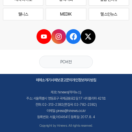
웰니스
MEDI·K
헬스인뉴스
PC버전
매체소개
기사제보
광고문의
개인정보처리방침
제호: hinews(하이뉴스)
주소: 서울특별시 영등포구 국제금융로2길 17 시티플라자 421호
전화: 02-313-2382(편집국: 02-782-2382)
이메일: press@hinews.co.kr
등록번호: 서울,아04641 | 등록일: 2017. 8. 4
Copyright by Hinews. All rights reserved.