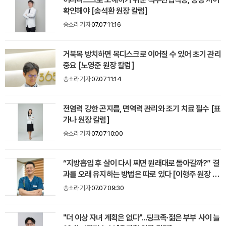
확인해야 [송석환 원장 칼럼]
송소라 기자
07.07 11:16
거북목 방치하면 목디스크로 이어질 수 있어 초기 관리
중요 [노영준 원장 칼럼]
송소라 기자
07.07 11:14
전염력 강한 곤지름, 면역력 관리와 조기 치료 필수 [표
가나 원장 칼럼]
송소라 기자
07.07 10:00
“지방흡입 후 살이 다시 찌면 원래대로 돌아갈까?” 결
과를 오래 유지하는 방법은 따로 있다 [이형주 원장 칼
럼]
송소라 기자
07.07 09:30
"더 이상 자녀 계획은 없다"...딩크족·젊은 부부 사이 늘