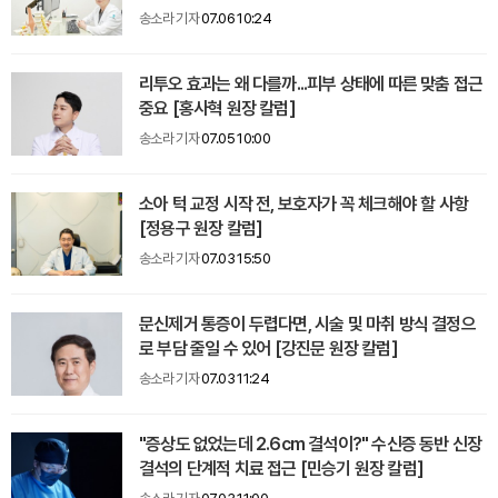
송소라 기자
07.06 10:24
리투오 효과는 왜 다를까...피부 상태에 따른 맞춤 접근
중요 [홍사혁 원장 칼럼]
송소라 기자
07.05 10:00
소아 턱 교정 시작 전, 보호자가 꼭 체크해야 할 사항
[정용구 원장 칼럼]
송소라 기자
07.03 15:50
문신제거 통증이 두렵다면, 시술 및 마취 방식 결정으
로 부담 줄일 수 있어 [강진문 원장 칼럼]
송소라 기자
07.03 11:24
"증상도 없었는데 2.6cm 결석이?" 수신증 동반 신장
결석의 단계적 치료 접근 [민승기 원장 칼럼]