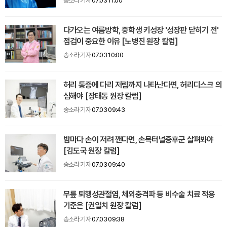
송소라 기자
07.03 11:00
다가오는 여름방학, 중학생 키성장 '성장판 닫히기 전'
점검이 중요한 이유 [노병진 원장 칼럼]
송소라 기자
07.03 10:00
허리 통증에 다리 저림까지 나타난다면, 허리디스크 의
심해야 [장태동 원장 칼럼]
송소라 기자
07.03 09:43
밤마다 손이 저려 깬다면, 손목터널증후군 살펴봐야
[김도국 원장 칼럼]
송소라 기자
07.03 09:40
무릎 퇴행성관절염, 체외충격파 등 비수술 치료 적용
기준은 [권일치 원장 칼럼]
송소라 기자
07.03 09:38