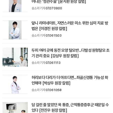
어나는 '정관수술' [윤지환 원장 칼럼]
송소라 기자
07.07 09:00
앞니 라미네이트, 자연스러운 미소 위한 심미 치료 방
법은 [이경진 원장 칼럼]
송소라 기자
07.06 15:03
두피 여러 곳에 동전 모양 탈모반...다발성 원형탈모 초
기 관리 중요 [강상우 원장 칼럼]
송소라 기자
07.06 11:13
허리보다 다리가 더 아프다면...좌골신경통 가능성 확
인해야 [박상우 원장 칼럼]
송소라 기자
07.06 10:58
담 걸린 줄 알았던 목 통증, 근막통증증후군 때문일 수
있다 [전진우 원장 칼럼]