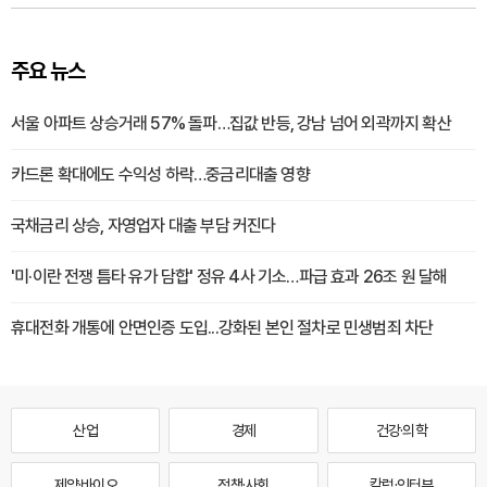
주요 뉴스
서울 아파트 상승거래 57% 돌파…집값 반등, 강남 넘어 외곽까지 확산
카드론 확대에도 수익성 하락…중금리대출 영향
국채금리 상승, 자영업자 대출 부담 커진다
'미·이란 전쟁 틈타 유가 담합' 정유 4사 기소…파급 효과 26조 원 달해
휴대전화 개통에 안면인증 도입...강화된 본인 절차로 민생범죄 차단
산업
경제
건강·의학
제약·바이오
정책·사회
칼럼·인터뷰