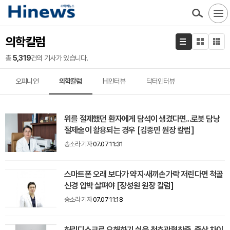
의학칼럼
총
5,319
건의 기사가 있습니다.
오피니언
의학칼럼
HI인터뷰
닥터인터뷰
위를 절제했던 환자에게 담석이 생겼다면...로봇 담낭
절제술이 활용되는 경우 [김종민 원장 칼럼]
송소라 기자
07.07 11:31
스마트폰 오래 보다가 약지·새끼손가락 저린다면 척골
신경 압박 살펴야 [장성원 원장 칼럼]
송소라 기자
07.07 11:18
허리디스크로 오해하기 쉬운 척추관협착증, 증상 차이