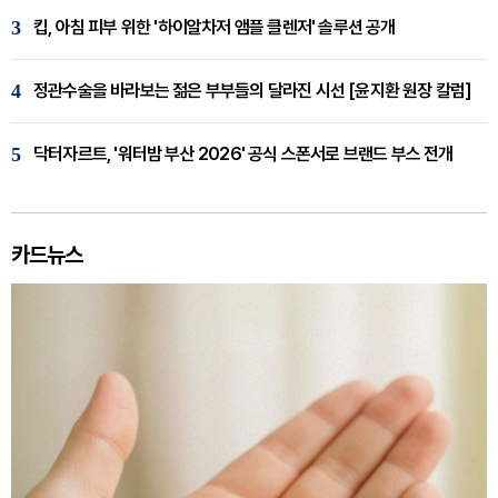
3
킵, 아침 피부 위한 '하이알차저 앰플 클렌저' 솔루션 공개
4
정관수술을 바라보는 젊은 부부들의 달라진 시선 [윤지환 원장 칼럼]
5
닥터자르트, '워터밤 부산 2026' 공식 스폰서로 브랜드 부스 전개
카드뉴스