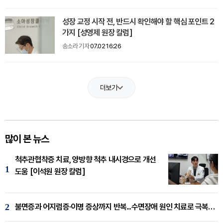
성장 교정 시작 전, 반드시 확인해야 할 핵심 포인트 2
가지 [성영제 원장 칼럼]
송소라 기자
07.02 16:26
더보기
많이 본 뉴스
척추관협착증 치료, 양방향 척추 내시경으로 개선
1
도움 [이석원 원장 칼럼]
2
불면증과 어지럼증·이명 증상까지 반복...수면장애 원인 치료로 극복해야