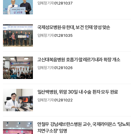
임혜정 기자
01.28 10:37
국제성모병원·유한대, 보건 인재 양성 맞손
임혜정 기자
01.28 10:35
고신대복음병원 호흡기·알레르기내과 확장 개소
임혜정 기자
01.28 10:26
일산백병원, 위암 30일 내 수술 환자 모두 완료
임혜정 기자
01.28 10:22
안철우 강남세브란스병원 교수, 국제라이온스 ‘당뇨퇴
치연구소장’ 임명