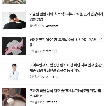
겨울철 발열 내의 ‘히트텍’...피부 가려움 없이 건강하게
입는 방법
오하은 기자
01.28 08:00
섬유유연제 ‘좋은 향’ 오래갈수록 '건강에는 독' 되는 이
유
오하은 기자
01.27 16:00
다이트연구소, 협심증 환자 대상 비만 치료 연구 출판...
체중 감량과 심혈관 안전성 동시 확인
임혜정 기자
01.27 13:38
뜨끈한 국물 음식 자주 즐겼더니...'위·식도암 위험' 최
소 4배↑
오하은 기자
01.27 12:55