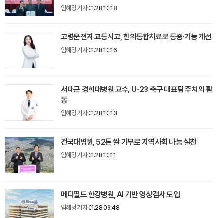
임혜정 기자
01.28 10:18
고령운전자 교통사고, 한의통합치료로 통증·기능 개선
임혜정 기자
01.28 10:16
서대근 경희대병원 교수, U-23 축구 대표팀 주치의 활
동
임혜정 기자
01.28 10:13
건국대병원, 52톤 쌀 기부로 지역사회 나눔 실천
임혜정 기자
01.28 10:11
메디필드 한강병원, AI 기반 영상검사 도입
임혜정 기자
01.28 09:48