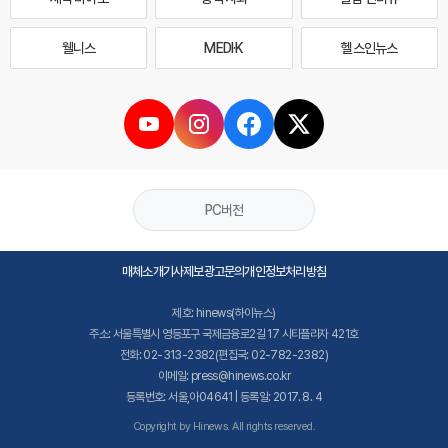
웰니스
MEDI·K
헬스인뉴스
PC버전
매체소개
기사제보
광고문의
개인정보처리방침
제호: hinews(하이뉴스)
주소: 서울특별시 영등포구 국제금융로2길 17 시티플라자 421호
전화: 02-313-2382(편집국: 02-782-2382)
이메일: press@hinews.co.kr
등록번호: 서울,아04641 | 등록일: 2017. 8. 4
Copyright by Hinews. All rights reserved.