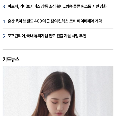
3
바로픽, 라이브커머스 상품 소싱 확대...방송·물류 원스톱 지원 강화
4
출산·육아 브랜드 400여 곳 참여 킨텍스 코베 베이비페어 개막
5
조프런티어, 국내 뷰티기업 인도 진출 지원 사업 추진
카드뉴스