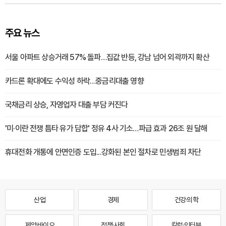
주요 뉴스
서울 아파트 상승거래 57% 돌파…집값 반등, 강남 넘어 외곽까지 확산
카드론 확대에도 수익성 하락…중금리대출 영향
국채금리 상승, 자영업자 대출 부담 커진다
'미·이란 전쟁 틈타 유가 담합' 정유 4사 기소…파급 효과 26조 원 달해
휴대전화 개통에 안면인증 도입...강화된 본인 절차로 민생범죄 차단
산업
경제
건강·의학
제약·바이오
정책·사회
칼럼·인터뷰