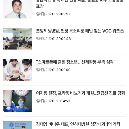
표창
임혜정 기자
01.29 09:57
분당제생병원, 현장 목소리로 해법 찾는 VOC 워크숍
임혜정 기자
01.29 09:48
"스마트폰에 갇힌 청소년... 신체활동 부족 심각"
임혜정 기자
01.29 09:00
이지용 원장, 프라움 비뇨기과 개원...전립선 진료 강화
임혜정 기자
01.28 14:53
김대영 비나우 대표, 인하대병원 심장내과 1억 기탁