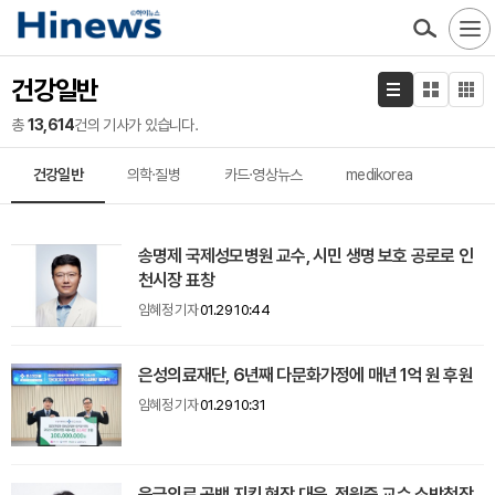
건강일반
총
13,614
건의 기사가 있습니다.
건강일반
의학·질병
카드·영상뉴스
medikorea
송명제 국제성모병원 교수, 시민 생명 보호 공로로 인
천시장 표창
임혜정 기자
01.29 10:44
은성의료재단, 6년째 다문화가정에 매년 1억 원 후원
임혜정 기자
01.29 10:31
응급의료 공백 지킨 현장 대응, 정원중 교수 소방청장