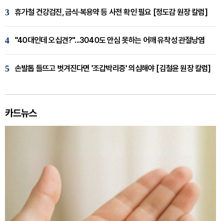
3
휴가철 건강검진, 금식·복용약 등 사전 확인 필요 [정도감 원장 칼럼]
4
"40대인데 오십견?"...3040도 안심 못하는 어깨 유착성 관절낭염
5
손발톱 들뜨고 벗겨진다면 '조갑박리증' 의심해야 [김철윤 원장 칼럼]
카드뉴스