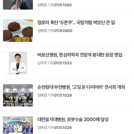
임혜정 기자
01.16 10:00
칼로리 폭탄 '두쫀쿠'... 국밥처럼 먹었단 큰 일
임혜정 기자
01.16 09:00
바로선병원, 영상의학과 전문의 황대현 원장 영입
김국주 기자
01.15 15:33
순천향대 부천병원, ‘고잉 온 다이어리’ 전시회 개최
임혜정 기자
01.15 10:29
대전을지대병원, 로봇수술 2000례 달성
임혜정 기자
01.15 10:26