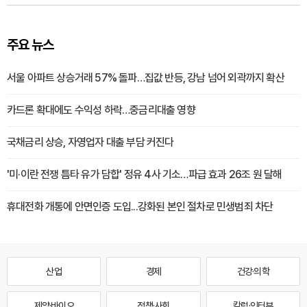
주요 뉴스
서울 아파트 상승거래 57% 돌파…집값 반등, 강남 넘어 외곽까지 확산
카드론 확대에도 수익성 하락…중금리대출 영향
국채금리 상승, 자영업자 대출 부담 커진다
'미·이란 전쟁 틈타 유가 담합' 정유 4사 기소…파급 효과 26조 원 달해
휴대전화 개통에 안면인증 도입...강화된 본인 절차로 민생범죄 차단
산업
경제
건강·의학
제약·바이오
정책·사회
칼럼·인터뷰