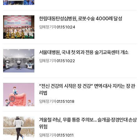
한림대동탄성심병원, 로봇수술 4000례 달성
임혜정 기자
01.15 10:24
서울대병원, 국내 첫 외과 전용 술기교육센터 개소
임혜정 기자
01.15 10:22
“전신 건강의 시작은 장 건강” 면역·대사 지키는 장 관
리법
임혜정 기자
01.15 10:18
겨울철 러닝, 무릎 통증 주의보... 슬개골·장경인대 손상
위험
임혜정 기자
01.15 10:11