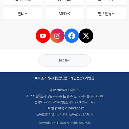
웰니스
MEDI·K
헬스인뉴스
PC버전
매체소개
기사제보
광고문의
개인정보처리방침
제호: hinews(하이뉴스)
주소: 서울특별시 영등포구 국제금융로2길 17 시티플라자 421호
전화: 02-313-2382(편집국: 02-782-2382)
이메일: press@hinews.co.kr
등록번호: 서울,아04641 | 등록일: 2017. 8. 4
Copyright by Hinews. All rights reserved.