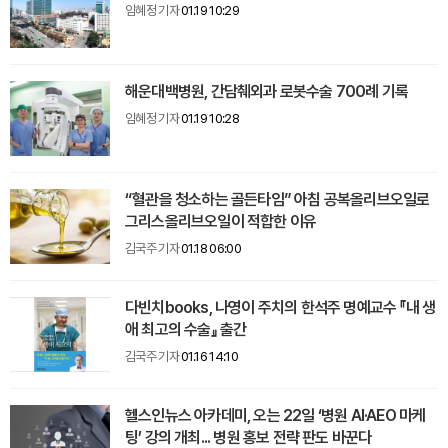
임혜정 기자
01.19 10:29
해운대백병원, 간담췌외과 로봇수술 700례 기록
임혜정 기자
01.19 10:28
“혈관을 청소하는 골든타임” 아침 공복올리브오일로
그리스올리브오일이 적합한 이유
김국주 기자
01.18 06:00
다빈치books, 나영이 주치의 한석주 명예교수 『내 생
애 최고의 수술』 출간
김국주 기자
01.16 14:10
헬스인뉴스 아카데미, 오는 22일 ‘병원 AI·AEO 마케
팅’ 강의 개최... 병원 홍보 전략 판도 바꾼다