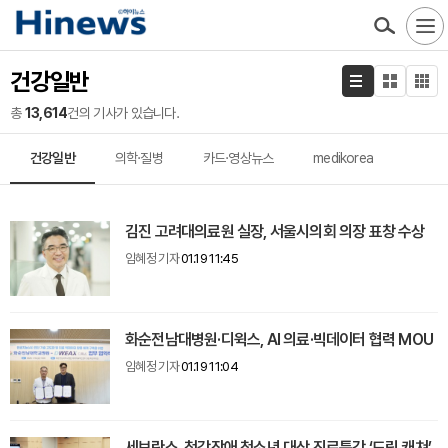
건강일반
총
13,614
건의 기사가 있습니다.
건강일반
의학·질병
카드·영상뉴스
medikorea
김진 고려대의료원 실장, 서울시의회 의장 표창 수상
임혜정 기자
01.19 11:45
화순전남대병원·디윅스, AI 의료·빅데이터 협력 MOU
임혜정 기자
01.19 11:04
세브란스, 청각장애 청소년 대상 진로특강 ‘드림 캐쳐’