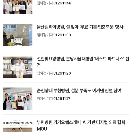
임혜정 기자
01.26 11:48
울산엘리야병원, 설 맞아 ‘무료 가훈·입춘축문’ 행사
임혜정 기자
01.26 11:33
선한빛요양병원, 분당서울대병원 ‘베스트 파트너스’ 선
정
임혜정 기자
01.26 11:20
순천향대 부천병원, 철분 부족도 이겨낸 헌혈 참여
임혜정 기자
01.26 11:17
부민병원·카카오헬스케어, AI 기반 디지털 의료 협력
MOU