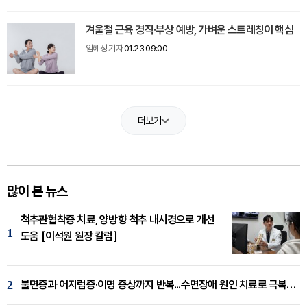
겨울철 근육 경직·부상 예방, 가벼운 스트레칭이 핵심
임혜정 기자
01.23 09:00
더보기
많이 본 뉴스
척추관협착증 치료, 양방향 척추 내시경으로 개선
1
도움 [이석원 원장 칼럼]
2
불면증과 어지럼증·이명 증상까지 반복...수면장애 원인 치료로 극복해야