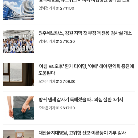
임혜정 기자
01.27 11:00
원주세브란스, 강원 지역 첫 부정맥 전용 검사실 개소
임혜정 기자
01.27 10:30
'아침 vs 오후' 환기 타이밍, '이때' 해야 면역력 증진에
도움된다
오하은 기자
01.27 08:30
방귀 냄새 갑자기 독해졌을 때...의심 질환 3가지
오하은 기자
01.26 17:30
대전을지대병원, 고위험 산모·이른둥이 기부 감사