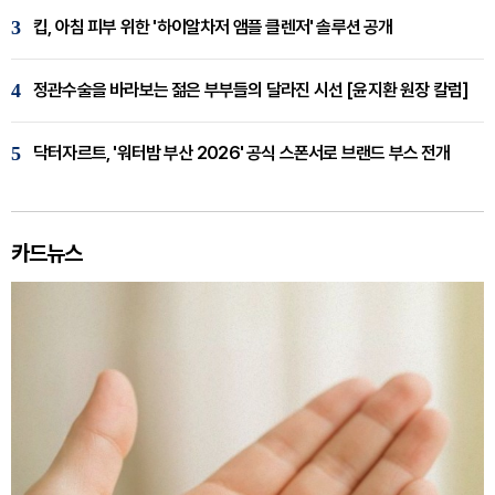
3
킵, 아침 피부 위한 '하이알차저 앰플 클렌저' 솔루션 공개
4
정관수술을 바라보는 젊은 부부들의 달라진 시선 [윤지환 원장 칼럼]
5
닥터자르트, '워터밤 부산 2026' 공식 스폰서로 브랜드 부스 전개
카드뉴스