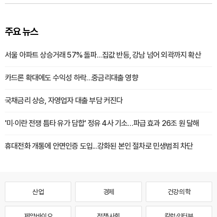
주요 뉴스
서울 아파트 상승거래 57% 돌파…집값 반등, 강남 넘어 외곽까지 확산
카드론 확대에도 수익성 하락…중금리대출 영향
국채금리 상승, 자영업자 대출 부담 커진다
'미·이란 전쟁 틈타 유가 담합' 정유 4사 기소…파급 효과 26조 원 달해
휴대전화 개통에 안면인증 도입...강화된 본인 절차로 민생범죄 차단
산업
경제
건강·의학
제약·바이오
정책·사회
칼럼·인터뷰