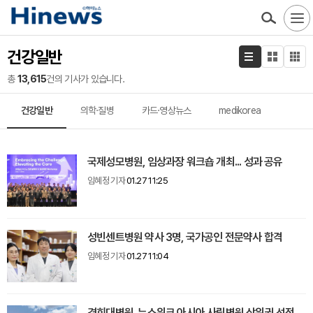
건강일반
총
13,615
건의 기사가 있습니다.
건강일반
의학·질병
카드·영상뉴스
medikorea
국제성모병원, 임상과장 워크숍 개최... 성과 공유
임혜정 기자
01.27 11:25
성빈센트병원 약사 3명, 국가공인 전문약사 합격
임혜정 기자
01.27 11:04
경희대병원, 뉴스위크 아시아 사립병원 상위권 선정