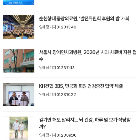
순천향대 중앙의료원, ‘발전위원회 후원의 밤’ 개최
임혜정 기자
01.23 13:46
서울시 장애인치과병원, 2026년 치과 치료비 지원 접
수
임혜정 기자
01.23 11:13
KH건협·BBS, 만공회 회원 건강증진 협약 체결
임혜정 기자
01.23 10:22
걷기만 해도 달라지는 뇌 건강, 하루 몇 보가 적당할
까?
임혜정 기자
01.23 09:00