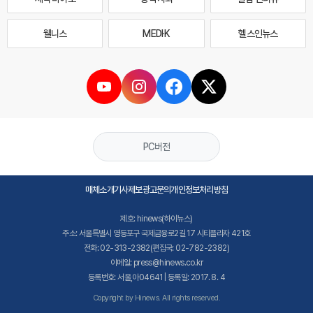
웰니스
MEDI·K
헬스인뉴스
PC버전
매체소개
기사제보
광고문의
개인정보처리방침
제호: hinews(하이뉴스)
주소: 서울특별시 영등포구 국제금융로2길 17 시티플라자 421호
전화: 02-313-2382(편집국: 02-782-2382)
이메일: press@hinews.co.kr
등록번호: 서울,아04641 | 등록일: 2017. 8. 4
Copyright by Hinews. All rights reserved.