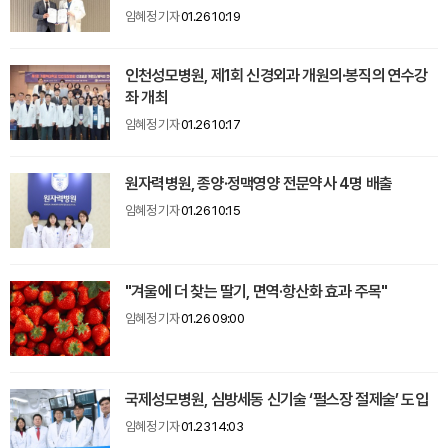
임혜정 기자
01.26 10:19
인천성모병원, 제1회 신경외과 개원의·봉직의 연수강
좌 개최
임혜정 기자
01.26 10:17
원자력병원, 종양·정맥영양 전문약사 4명 배출
임혜정 기자
01.26 10:15
"겨울에 더 찾는 딸기, 면역·항산화 효과 주목"
임혜정 기자
01.26 09:00
국제성모병원, 심방세동 신기술 ‘펄스장 절제술’ 도입
임혜정 기자
01.23 14:03