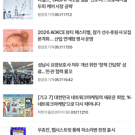
두피 케어 시장 공략
함경호 기자
05.11 17:12
2026 AOKCE 뷰티 페스티벌, 참가 선수·후원사 모집
본격화… 산업 연계형 행사 운영
함경호 기자
05.11 17:05
성남시 요양보호사 처우 개선 위한 ‘정책 간담회’ 성
료... 민·관 협력 물꼬
함경호 기자
05.11 15:42
[기고 7] 대한민국 네트워크마케팅의 새로운 희망, ‘K-
네트워크마케팅’으로 다시 태어나다
하현석 올원코리아 대표
05.11 12:10
우츄진, 펩시스트릿 통해 미소라멘 한정 출시