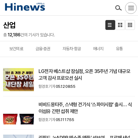
산업
총
12,186
건의 기사가 있습니다.
보건의료
금융·증권
자동차·항공
에너지
유통
LG전자 베스트샵 잠실점, 오픈 35주년 기념 대규모
고객 감사 프로모션 실시
함경호 기자
05.12 08:55
비비드몽타주, 스낵형 건기식 ‘스파이시팝’ 출시… 식
이섬유 간편 섭취 제안
함경호 기자
05.11 17:55
리필드, ‘cADPR 엑소좀 앰플’ 선보여… 프로페셔널