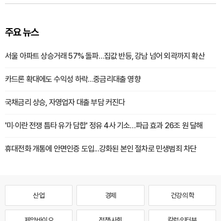
주요 뉴스
서울 아파트 상승거래 57% 돌파…집값 반등, 강남 넘어 외곽까지 확산
카드론 확대에도 수익성 하락…중금리대출 영향
국채금리 상승, 자영업자 대출 부담 커진다
'미·이란 전쟁 틈타 유가 담합' 정유 4사 기소…파급 효과 26조 원 달해
휴대전화 개통에 안면인증 도입...강화된 본인 절차로 민생범죄 차단
산업
경제
건강·의학
제약·바이오
정책·사회
칼럼·인터뷰