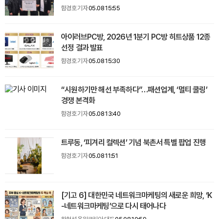
함경호 기자
05.08 15:55
아이러브PC방, 2026년 1분기 PC방 히트상품 12종
선정 결과 발표
함경호 기자
05.08 15:30
“시원하기만 해선 부족하다”…패션업계, ‘멀티 쿨링’
경쟁 본격화
함경호 기자
05.08 13:40
트루동, ‘피겨리 컬렉션’ 기념 북촌서 특별 팝업 진행
함경호 기자
05.08 11:51
[기고 6] 대한민국 네트워크마케팅의 새로운 희망, ‘K
-네트워크마케팅’으로 다시 태어나다