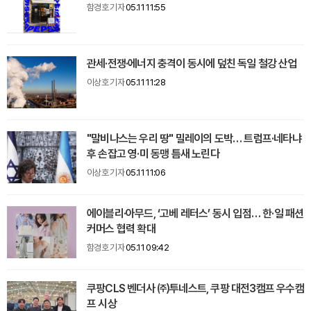
함경호 기자
05.11 11:55
관세·전쟁·에너지 충격이 동시에 덮친 독일 철강 산업
이상호 기자
05.11 11:28
"말비나스는 우리 땅" 밀레이의 도박… 트럼프·네타냐
후 손잡고 영·미 동맹 틈새 노린다
이상호 기자
05.11 11:06
에이블리·아무드, ‘고베 레터스’ 동시 입점… 한·일 패션
커머스 협력 확대
함경호 기자
05.11 09:42
쿠팡CLS 벤더사 ㈜투네스트, 쿠팡 대전3캠프 우수캠
프 시상