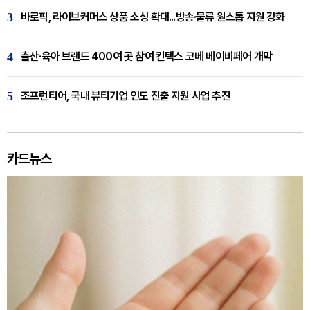
3
바로픽, 라이브커머스 상품 소싱 확대...방송·물류 원스톱 지원 강화
4
출산·육아 브랜드 400여 곳 참여 킨텍스 코베 베이비페어 개막
5
조프런티어, 국내 뷰티기업 인도 진출 지원 사업 추진
카드뉴스