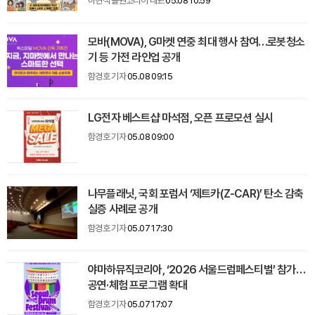
하현석 올원코리아 대표
05.08 10:59
모바(MOVA), G마켓 연중 최대 행사 참여…로봇청소
기 등 가전 라인업 공개
함경호 기자
05.08 09:15
LG전자 베스트샵 마석점, 오픈 프로모션 실시
함경호 기자
05.08 09:00
나무플래닛, 국회 포럼서 ‘제트카(Z-CAR)’ 탄소 감축
실증 사례로 공개
함경호 기자
05.07 17:30
야마하뮤직코리아, ‘2026 서울드럼페스티벌’ 참가…
공연·체험 프로그램 확대
함경호 기자
05.07 17:07