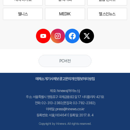
웰니스
MEDI·K
헬스인뉴스
PC버전
매체소개
기사제보
광고문의
개인정보처리방침
제호: hinews(하이뉴스)
주소: 서울특별시 영등포구 국제금융로2길 17 시티플라자 421호
전화: 02-313-2382(편집국: 02-782-2382)
이메일: press@hinews.co.kr
등록번호: 서울,아04641 | 등록일: 2017. 8. 4
Copyright by Hinews. All rights reserved.