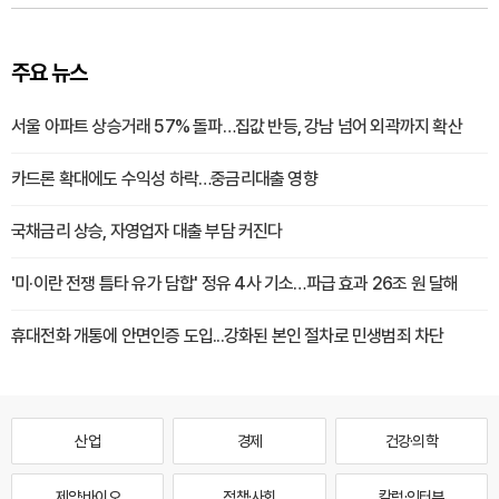
주요 뉴스
서울 아파트 상승거래 57% 돌파…집값 반등, 강남 넘어 외곽까지 확산
카드론 확대에도 수익성 하락…중금리대출 영향
국채금리 상승, 자영업자 대출 부담 커진다
'미·이란 전쟁 틈타 유가 담합' 정유 4사 기소…파급 효과 26조 원 달해
휴대전화 개통에 안면인증 도입...강화된 본인 절차로 민생범죄 차단
산업
경제
건강·의학
제약·바이오
정책·사회
칼럼·인터뷰