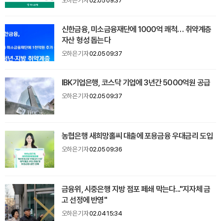
오하은 기자
02.05 09:37
신한금융, 미소금융재단에 1000억 쾌척… 취약계층
자산 형성 돕는다
오하은 기자
02.05 09:37
IBK기업은행, 코스닥 기업에 3년간 5000억원 공급
오하은 기자
02.05 09:37
농협은행 새희망홀씨 대출에 포용금융 우대금리 도입
오하은 기자
02.05 09:36
금융위, 시중은행 지방 점포 페쇄 막는다..."지자체 금
고 선정에 반영"
오하은 기자
02.04 15:34