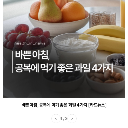
바쁜 아침, 공복에 먹기 좋은 과일 4가지 [카드뉴스]
<
1 / 3
>