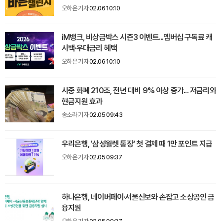
오하은 기자
02.06 10:10
iM뱅크, 비상금박스 시즌3 이벤트...멤버십 구독료 캐
시백·우대금리 혜택
오하은 기자
02.06 10:10
시중 화폐 210조, 전년 대비 9% 이상 증가... 저금리와
현금지원 효과
송소라 기자
02.05 09:43
우리은행, '삼성월렛 통장' 첫 결제 때 1만 포인트 지급
오하은 기자
02.05 09:37
하나은행, 네이버페이·서울신보와 손잡고 소상공인 금
융지원