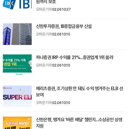
원까지 보호
오하은 기자
02.06 10:37
신한투자증권, IB종합금융부 신설
오하은 기자
02.06 10:10
하나증권 IRP 수익률 21%...증권업계 1위 올라
오하은 기자
02.06 10:10
메리츠증권, 조기상환 안 돼도 수익 챙겨주는 ELB 선
보여
오하은 기자
02.06 10:10
신한은행, 땡겨요 ‘바른 배달’ 챌린지...소상공인 상생
지원