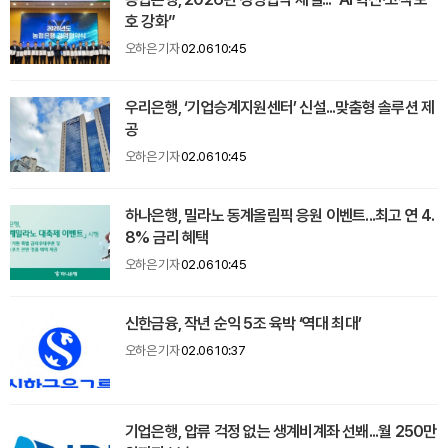
호 강화”
오하은 기자
02.06 10:45
우리은행, ‘기업승계지원센터’ 신설...맞춤형 솔루션 제
공
오하은 기자
02.06 10:45
하나은행, 밀라노 동계올림픽 응원 이벤트...최고 연 4.
8% 금리 혜택
오하은 기자
02.06 10:45
신한금융, 작년 순익 5조 육박 ‘역대 최대’
오하은 기자
02.06 10:37
기업은행, 압류 걱정 없는 생계비계좌 선봬...월 250만