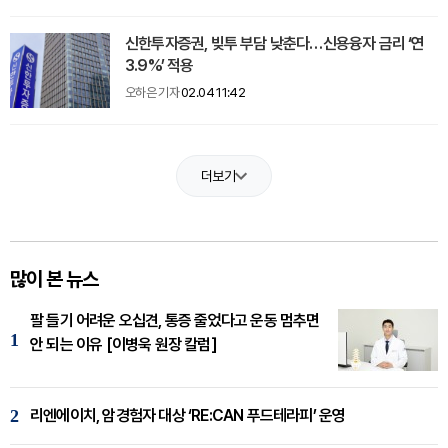
신한투자증권, 빚투 부담 낮춘다…신용융자 금리 ‘연
3.9%’ 적용
오하은 기자
02.04 11:42
더보기
많이 본 뉴스
팔 들기 어려운 오십견, 통증 줄었다고 운동 멈추면
1
안 되는 이유 [이병욱 원장 칼럼]
2
리엔에이치, 암경험자 대상 ‘RE:CAN 푸드테라피’ 운영