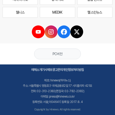
웰니스
MEDI·K
헬스인뉴스
PC버전
매체소개
기사제보
광고문의
개인정보처리방침
제호: hinews(하이뉴스)
주소: 서울특별시 영등포구 국제금융로2길 17 시티플라자 421호
전화: 02-313-2382(편집국: 02-782-2382)
이메일: press@hinews.co.kr
등록번호: 서울,아04641 | 등록일: 2017. 8. 4
Copyright by Hinews. All rights reserved.