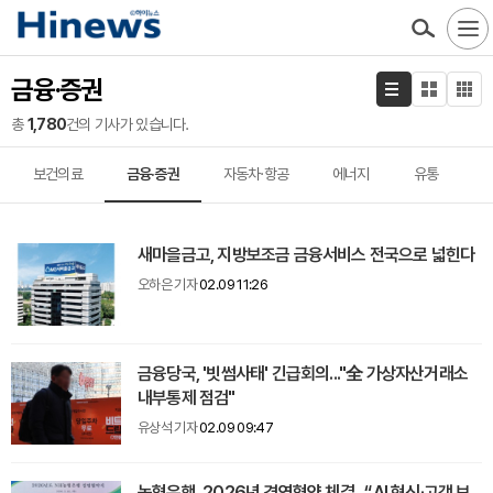
금융·증권
총
1,780
건의 기사가 있습니다.
보건의료
금융·증권
자동차·항공
에너지
유통
새마을금고, 지방보조금 금융서비스 전국으로 넓힌다
오하은 기자
02.09 11:26
금융당국, '빗썸사태' 긴급회의..."全 가상자산거래소
내부통제 점검"
유상석 기자
02.09 09:47
농협은행, 2026년 경영협약 체결...“AI 혁신·고객 보