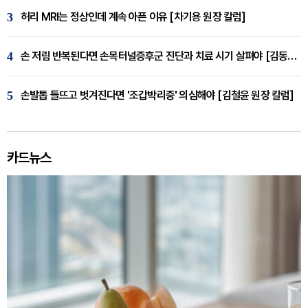
3
허리 MRI는 정상인데 계속 아픈 이유 [차기용 원장 칼럼]
4
손 저림 반복된다면 손목터널증후군 진단과 치료 시기 살펴야 [김동현 원장 칼럼]
5
손발톱 들뜨고 벗겨진다면 '조갑박리증' 의심해야 [김철윤 원장 칼럼]
카드뉴스