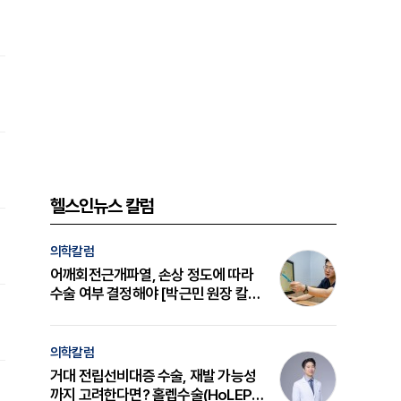
헬스인뉴스 칼럼
의학칼럼
어깨회전근개파열, 손상 정도에 따라
수술 여부 결정해야 [박근민 원장 칼
럼]
의학칼럼
거대 전립선비대증 수술, 재발 가능성
까지 고려한다면? 홀렙수술(HoLEP)