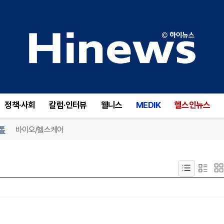
정책·사회
칼럼·인터뷰
웰니스
MEDIK
헬스인뉴스
통
바이오/헬스케어