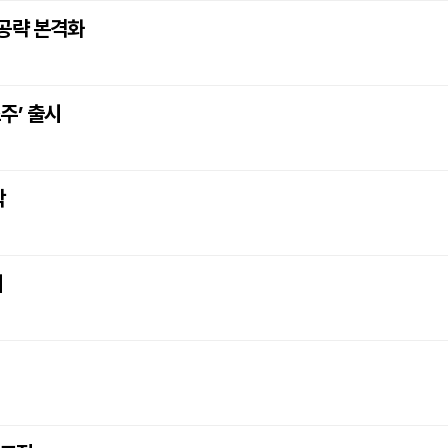
 공략 본격화
주’ 출시
작
시