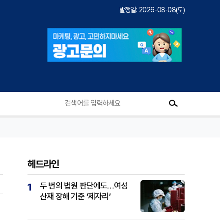
발행일: 2026-08-08(토)
헤드라인
두 번의 법원 판단에도…여성
1
산재 장해 기준 ‘제자리’