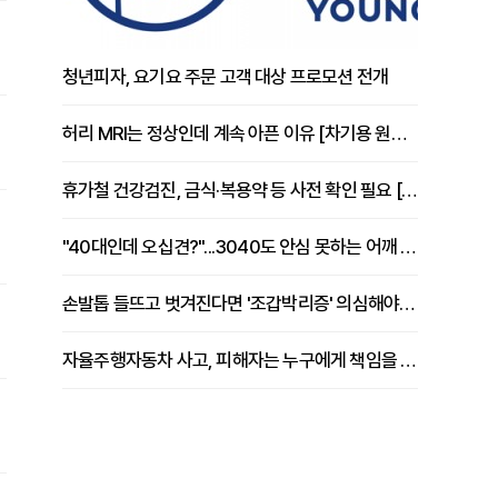
청년피자, 요기요 주문 고객 대상 프로모션 전개
허리 MRI는 정상인데 계속 아픈 이유 [차기용 원장 칼럼]
휴가철 건강검진, 금식·복용약 등 사전 확인 필요 [정도감 원장 칼럼]
"40대인데 오십견?"...3040도 안심 못하는 어깨 유착성 관절낭염
손발톱 들뜨고 벗겨진다면 '조갑박리증' 의심해야 [김철윤 원장 칼럼]
자율주행자동차 사고, 피해자는 누구에게 책임을 물을 수 있을까