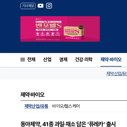
기사제보
전체
산업
경제
건강·의학
제약·바이오
제약산업/유
제약·바이오
제약산업/유통
바이오/헬스케어
동아제약, 41종 과일·채소 담은 ‘퓨레카’ 출시