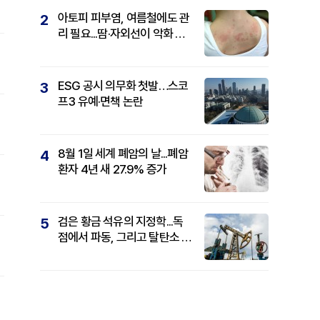
아토피 피부염, 여름철에도 관
2
리 필요...땀·자외선이 악화 요
인
ESG 공시 의무화 첫발…스코
3
프3 유예·면책 논란
8월 1일 세계 폐암의 날...폐암
4
환자 4년 새 27.9% 증가
검은 황금 석유의 지정학...독
5
점에서 파동, 그리고 탈탄소 패
권까지