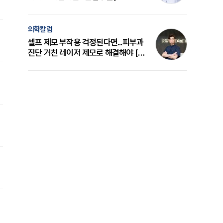
의 원리와 선택 기준 [길건 원장 칼럼]
의학칼럼
셀프 제모 부작용 걱정된다면...피부과
진단 거친 레이저 제모로 해결해야 [변
준석 원장 칼럼]