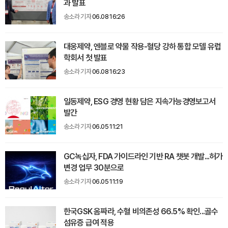
과 발표
송소라 기자
06.08 16:26
대웅제약, 엔블로 약물 작용-혈당 강하 통합 모델 유럽
학회서 첫 발표
송소라 기자
06.08 16:23
일동제약, ESG 경영 현황 담은 지속가능경영보고서
발간
송소라 기자
06.05 11:21
GC녹십자, FDA 가이드라인 기반 RA 챗봇 개발...허가
변경 업무 30분으로
송소라 기자
06.05 11:19
한국GSK 옴짜라, 수혈 비의존성 66.5% 확인...골수
섬유증 급여 적용