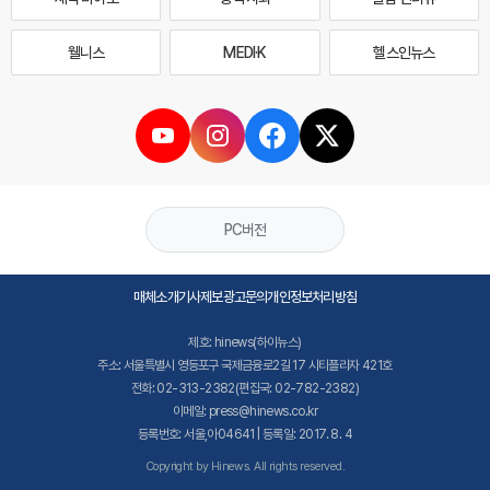
웰니스
MEDI·K
헬스인뉴스
PC버전
매체소개
기사제보
광고문의
개인정보처리방침
제호: hinews(하이뉴스)
주소: 서울특별시 영등포구 국제금융로2길 17 시티플라자 421호
전화: 02-313-2382(편집국: 02-782-2382)
이메일: press@hinews.co.kr
등록번호: 서울,아04641 | 등록일: 2017. 8. 4
Copyright by Hinews. All rights reserved.