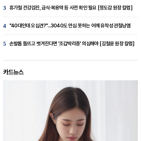
3
휴가철 건강검진, 금식·복용약 등 사전 확인 필요 [정도감 원장 칼럼]
4
"40대인데 오십견?"...3040도 안심 못하는 어깨 유착성 관절낭염
5
손발톱 들뜨고 벗겨진다면 '조갑박리증' 의심해야 [김철윤 원장 칼럼]
카드뉴스