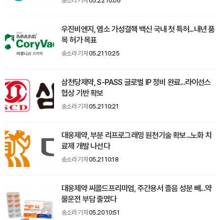
송소라 기자
05.22 10:06
우진비앤지, 염소 가성결핵 백신 국내 첫 특허...내년 품
목 허가 목표
송소라 기자
05.21 10:25
삼천당제약, S-PASS 글로벌 IP 정비 완료...라이선스
협상 기반 확보
송소라 기자
05.21 10:21
대웅제약, 부분 리프로그래밍 원천기술 확보...노화 치
료제 개발 나선다
송소라 기자
05.21 10:18
대웅제약 씨콜드프리미엄, 주간용서 졸음 성분 빼...약
물운전 부담 줄였다
송소라 기자
05.20 10:51