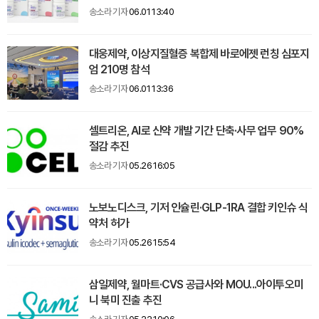
송소라 기자
06.01 13:40
대웅제약, 이상지질혈증 복합제 바로에젯 런칭 심포지
엄 210명 참석
송소라 기자
06.01 13:36
셀트리온, AI로 신약 개발 기간 단축·사무 업무 90%
절감 추진
송소라 기자
05.26 16:05
노보노디스크, 기저 인슐린·GLP-1RA 결합 키인슈 식
약처 허가
송소라 기자
05.26 15:54
삼일제약, 월마트·CVS 공급사와 MOU...아이투오미
니 북미 진출 추진