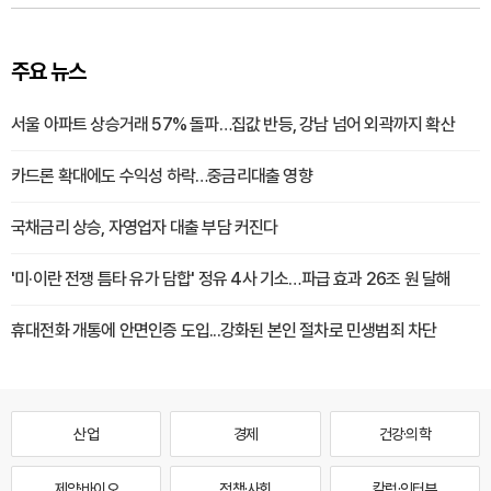
주요 뉴스
서울 아파트 상승거래 57% 돌파…집값 반등, 강남 넘어 외곽까지 확산
카드론 확대에도 수익성 하락…중금리대출 영향
국채금리 상승, 자영업자 대출 부담 커진다
'미·이란 전쟁 틈타 유가 담합' 정유 4사 기소…파급 효과 26조 원 달해
휴대전화 개통에 안면인증 도입...강화된 본인 절차로 민생범죄 차단
산업
경제
건강·의학
제약·바이오
정책·사회
칼럼·인터뷰