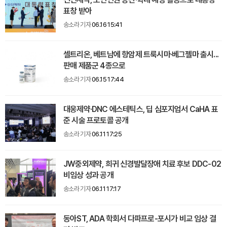
표창 받아
송소라 기자
06.16 15:41
셀트리온, 베트남에 항암제 트룩시마·베그젤마 출시...
판매 제품군 4종으로
송소라 기자
06.15 17:44
대웅제약·DNC 에스테틱스, 딥 심포지엄서 CaHA 표
준 시술 프로토콜 공개
송소라 기자
06.11 17:25
JW중외제약, 희귀 신경발달장애 치료 후보 DDC-02
비임상 성과 공개
송소라 기자
06.11 17:17
동아ST, ADA 학회서 다파프로-포시가 비교 임상 결