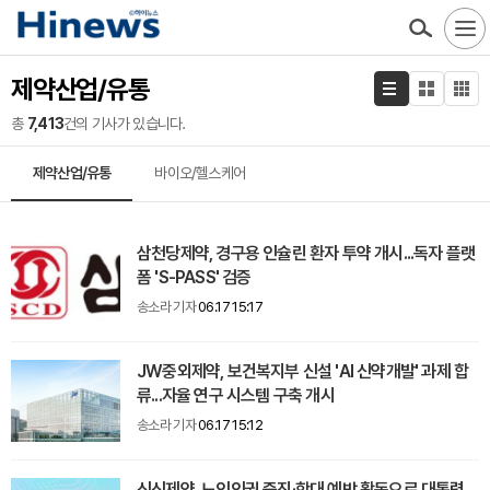
제약산업/유통
총
7,413
건의 기사가 있습니다.
제약산업/유통
바이오/헬스케어
삼천당제약, 경구용 인슐린 환자 투약 개시...독자 플랫
폼 'S-PASS' 검증
송소라 기자
06.17 15:17
JW중외제약, 보건복지부 신설 'AI 신약개발' 과제 합
류...자율 연구 시스템 구축 개시
송소라 기자
06.17 15:12
신신제약, 노인인권 증진·학대 예방 활동으로 대통령