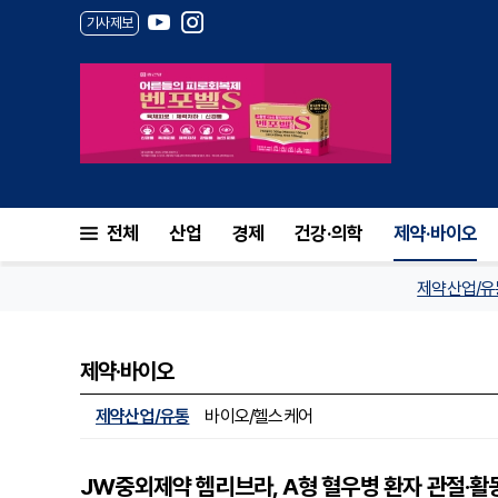
기사제보
전체
산업
경제
건강·의학
제약·바이오
제약산업/유
제약·바이오
제약산업/유통
바이오/헬스케어
JW중외제약 헴리브라, A형 혈우병 환자 관절·활