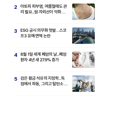
아토피 피부염, 여름철에도 관
2
리 필요...땀·자외선이 악화 요
인
ESG 공시 의무화 첫발…스코
3
프3 유예·면책 논란
8월 1일 세계 폐암의 날...폐암
4
환자 4년 새 27.9% 증가
검은 황금 석유의 지정학...독
5
점에서 파동, 그리고 탈탄소 패
권까지