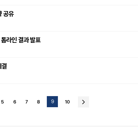
략 공유
 톱라인 결과 발표
체결
9
5
6
7
8
10