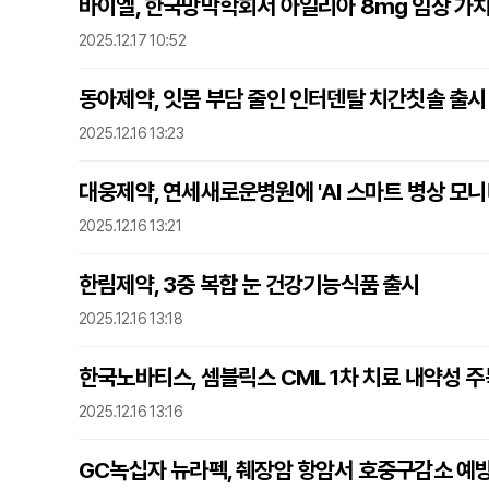
바이엘, 한국망막학회서 아일리아 8mg 임상 가치
2025.12.17 10:52
동아제약, 잇몸 부담 줄인 인터덴탈 치간칫솔 출시
2025.12.16 13:23
대웅제약, 연세새로운병원에 'AI 스마트 병상 모니
2025.12.16 13:21
한림제약, 3중 복합 눈 건강기능식품 출시
2025.12.16 13:18
한국노바티스, 셈블릭스 CML 1차 치료 내약성 주
2025.12.16 13:16
GC녹십자 뉴라펙, 췌장암 항암서 호중구감소 예