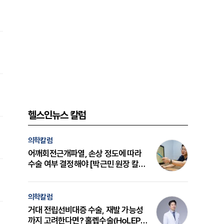
헬스인뉴스 칼럼
의학칼럼
어깨회전근개파열, 손상 정도에 따라
수술 여부 결정해야 [박근민 원장 칼
럼]
의학칼럼
거대 전립선비대증 수술, 재발 가능성
까지 고려한다면? 홀렙수술(HoLEP)