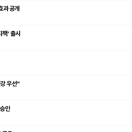
효과 공개
팩’ 출시
건강 우선”
 승인