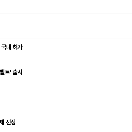
 국내 허가
벨트’ 출시
제 선정