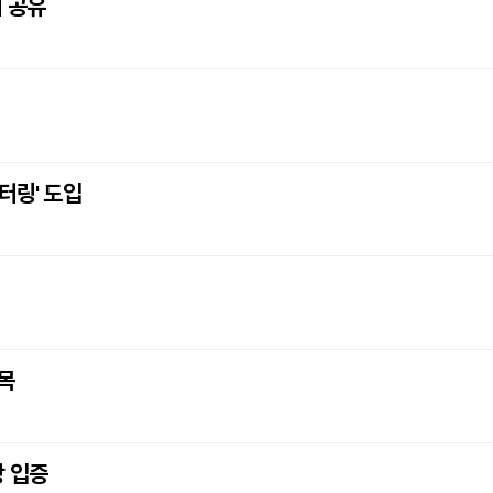
 공유
터링' 도입
목
방 입증