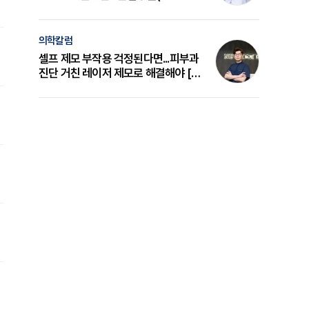
의 원리와 선택 기준 [길건 원장 칼럼]
의학칼럼
셀프 제모 부작용 걱정된다면...피부과
진단 거친 레이저 제모로 해결해야 [변
준석 원장 칼럼]