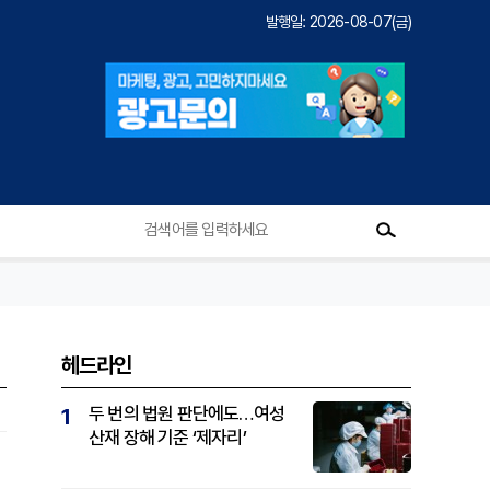
발행일: 2026-08-07(금)
헤드라인
두 번의 법원 판단에도…여성
1
산재 장해 기준 ‘제자리’