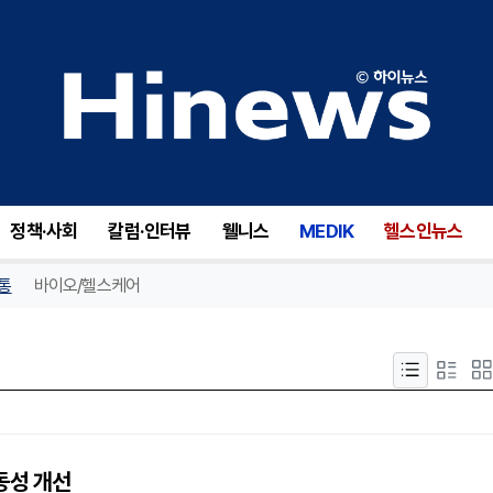
정책·사회
칼럼·인터뷰
웰니스
MEDIK
헬스인뉴스
통
바이오/헬스케어
동성 개선