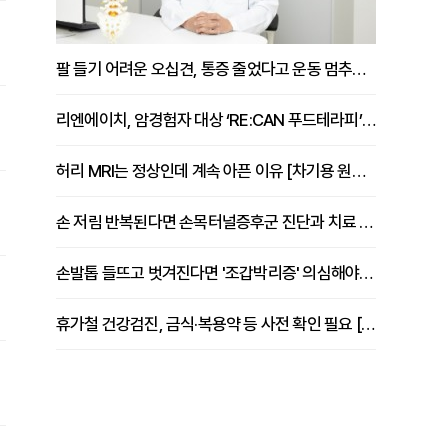
팔 들기 어려운 오십견, 통증 줄었다고 운동 멈추면 안 되는 이유 [이병욱 원장 칼럼]
리엔에이치, 암경험자 대상 ‘RE:CAN 푸드테라피’ 운영
허리 MRI는 정상인데 계속 아픈 이유 [차기용 원장 칼럼]
손 저림 반복된다면 손목터널증후군 진단과 치료 시기 살펴야 [김동현 원장 칼럼]
손발톱 들뜨고 벗겨진다면 '조갑박리증' 의심해야 [김철윤 원장 칼럼]
휴가철 건강검진, 금식·복용약 등 사전 확인 필요 [정도감 원장 칼럼]