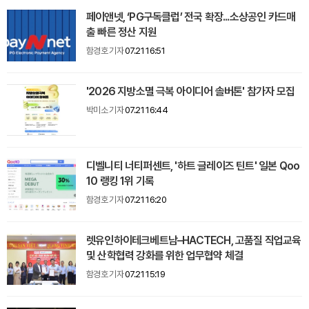
페이앤넷, ‘PG구독클럽’ 전국 확장...소상공인 카드매
출 빠른 정산 지원
함경호 기자
07.21 16:51
'2026 지방소멸 극복 아이디어 솔버톤' 참가자 모집
박미소 기자
07.21 16:44
디벨니티 너티퍼센트, '하트 글레이즈 틴트' 일본 Qoo
10 랭킹 1위 기록
함경호 기자
07.21 16:20
렛유인하이테크베트남–HACTECH, 고품질 직업교육
및 산학협력 강화를 위한 업무협약 체결
함경호 기자
07.21 15:19