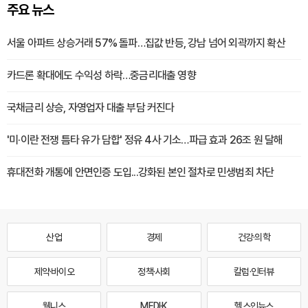
주요 뉴스
서울 아파트 상승거래 57% 돌파…집값 반등, 강남 넘어 외곽까지 확산
카드론 확대에도 수익성 하락…중금리대출 영향
국채금리 상승, 자영업자 대출 부담 커진다
'미·이란 전쟁 틈타 유가 담합' 정유 4사 기소…파급 효과 26조 원 달해
휴대전화 개통에 안면인증 도입...강화된 본인 절차로 민생범죄 차단
산업
경제
건강·의학
제약·바이오
정책·사회
칼럼·인터뷰
웰니스
MEDI·K
헬스인뉴스