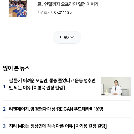
료...연말까지 오프라인 일정 이어가
함경호 기자
07.21 11:35
더보기
많이 본 뉴스
팔 들기 어려운 오십견, 통증 줄었다고 운동 멈추면
1
안 되는 이유 [이병욱 원장 칼럼]
2
리엔에이치, 암경험자 대상 ‘RE:CAN 푸드테라피’ 운영
3
허리 MRI는 정상인데 계속 아픈 이유 [차기용 원장 칼럼]