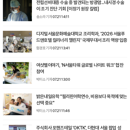
전립선비대증 수술 중 발견되는 방광암...내시경 수술
이 조기 진단 기회 [이창기 원장 칼럼]
송소라 기자
07.21 14:11
디지털서울문화예술대학교 조리학과, '2026 서울푸
드앤호텔 컬리너리 챌린지' 국제무대서 조리 역량 입증
함경호 기자
07.21 13:41
여섯별이야기, 'N서울타워 글로벌 나이트 워크' 협찬
참여
박미소 기자
07.21 13:00
밝은내일유학 "필리핀어학연수, 비용보다 목적에 맞는
선택 중요"
박미소 기자
07.21 11:46
주식회사 포핸즈테일 'OKTK', 더현대 서울 팝업 성