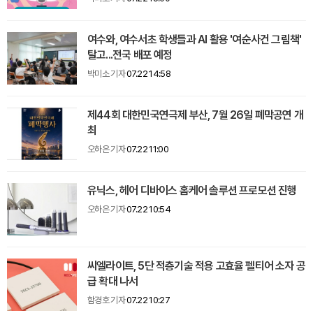
여수와, 여수서초 학생들과 AI 활용 '여순사건 그림책'
탈고...전국 배포 예정
박미소 기자
07.22 14:58
제44회 대한민국연극제 부산, 7월 26일 폐막공연 개
최
오하은 기자
07.22 11:00
유닉스, 헤어 디바이스 홈케어 솔루션 프로모션 진행
오하은 기자
07.22 10:54
씨엘라이트, 5단 적층기술 적용 고효율 펠티어 소자 공
급 확대 나서
함경호 기자
07.22 10:27