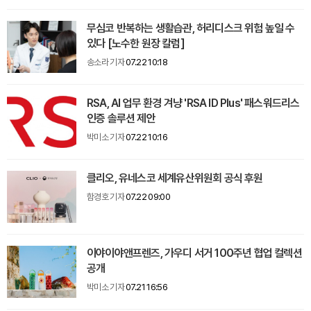
무심코 반복하는 생활습관, 허리디스크 위험 높일 수
있다 [노수한 원장 칼럼]
송소라 기자
07.22 10:18
RSA, AI 업무 환경 겨냥 'RSA ID Plus' 패스워드리스
인증 솔루션 제안
박미소 기자
07.22 10:16
클리오, 유네스코 세계유산위원회 공식 후원
함경호 기자
07.22 09:00
이야이야앤프렌즈, 가우디 서거 100주년 협업 컬렉션
공개
박미소 기자
07.21 16:56