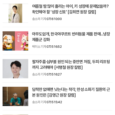
여름철 땀 많이 흘리는 아이, 키 성장에 문제없을까?
확인해야 할 '성장 신호' [김희연 원장 칼럼]
송소라 기자
07.16 10:00
아무도없개, 한국야쿠르트 반려동물 제품 판매...냉장
제품군 강화
박미소 기자
07.15 16:52
팔자주름·심부볼 원인 되는 중안면 처짐, 두피 리프팅
까지 고려해야 [서명철 원장 칼럼]
송소라 기자
07.15 16:27
담적만 없애면 낫는다는 착각, 만성 소화기 질환의 근
본 원인은 [김영근 원장 칼럼]
송소라 기자
07.15 15:42