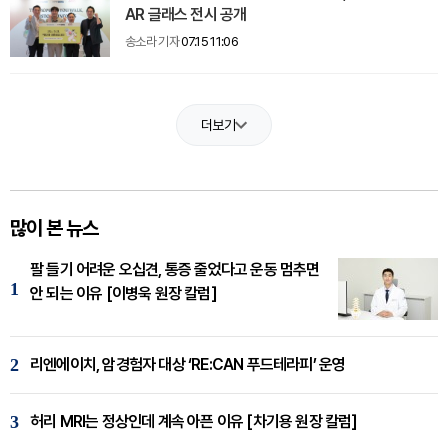
AR 글래스 전시 공개
송소라 기자
07.15 11:06
더보기
많이 본 뉴스
팔 들기 어려운 오십견, 통증 줄었다고 운동 멈추면
1
안 되는 이유 [이병욱 원장 칼럼]
2
리엔에이치, 암경험자 대상 ‘RE:CAN 푸드테라피’ 운영
3
허리 MRI는 정상인데 계속 아픈 이유 [차기용 원장 칼럼]