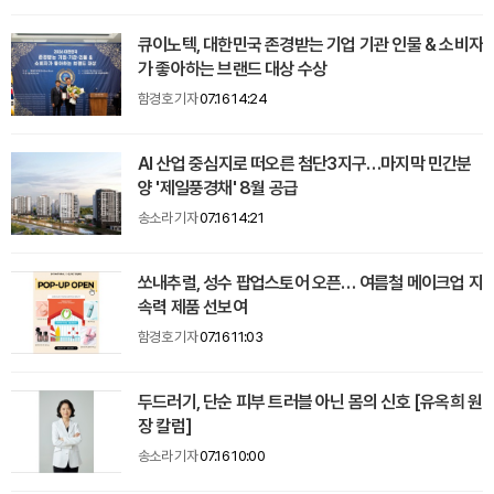
큐이노텍, 대한민국 존경받는 기업 기관 인물 & 소비자
가 좋아하는 브랜드 대상 수상
함경호 기자
07.16 14:24
AI 산업 중심지로 떠오른 첨단3지구…마지막 민간분
양 '제일풍경채' 8월 공급
송소라 기자
07.16 14:21
쏘내추럴, 성수 팝업스토어 오픈… 여름철 메이크업 지
속력 제품 선보여
함경호 기자
07.16 11:03
두드러기, 단순 피부 트러블 아닌 몸의 신호 [유옥희 원
장 칼럼]
송소라 기자
07.16 10:00