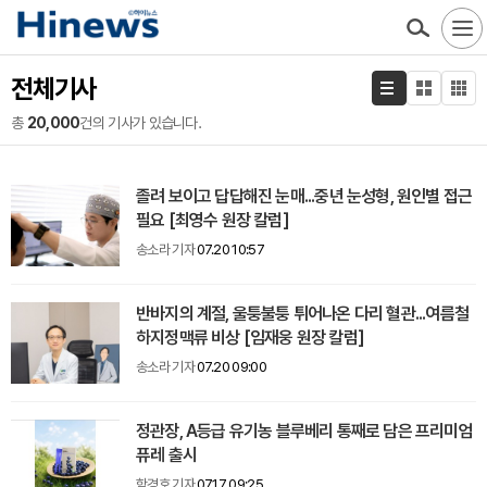
전체기사
총
20,000
건의 기사가 있습니다.
졸려 보이고 답답해진 눈매...중년 눈성형, 원인별 접근
필요 [최영수 원장 칼럼]
송소라 기자
07.20 10:57
반바지의 계절, 울퉁불퉁 튀어나온 다리 혈관...여름철
하지정맥류 비상 [임재웅 원장 칼럼]
송소라 기자
07.20 09:00
정관장, A등급 유기농 블루베리 통째로 담은 프리미엄
퓨레 출시
함경호 기자
07.17 09:25