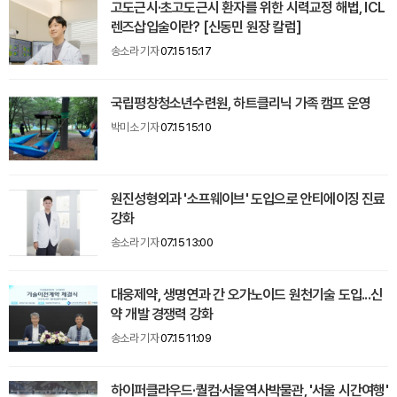
고도근시·초고도근시 환자를 위한 시력교정 해법, ICL
렌즈삽입술이란? [신동민 원장 칼럼]
송소라 기자
07.15 15:17
국립평창청소년수련원, 하트클리닉 가족 캠프 운영
박미소 기자
07.15 15:10
원진성형외과 '소프웨이브' 도입으로 안티에이징 진료
강화
송소라 기자
07.15 13:00
대웅제약, 생명연과 간 오가노이드 원천기술 도입...신
약 개발 경쟁력 강화
송소라 기자
07.15 11:09
하이퍼클라우드·퀄컴·서울역사박물관, '서울 시간여행'