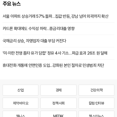
주요 뉴스
서울 아파트 상승거래 57% 돌파…집값 반등, 강남 넘어 외곽까지 확산
카드론 확대에도 수익성 하락…중금리대출 영향
국채금리 상승, 자영업자 대출 부담 커진다
'미·이란 전쟁 틈타 유가 담합' 정유 4사 기소…파급 효과 26조 원 달해
휴대전화 개통에 안면인증 도입...강화된 본인 절차로 민생범죄 차단
산업
경제
건강·의학
제약·바이오
정책·사회
칼럼·인터뷰
웰니스
MEDI·K
헬스인뉴스