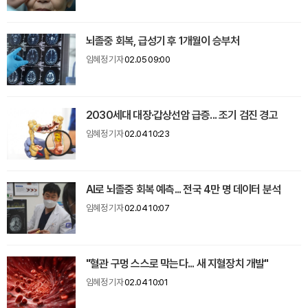
뇌졸중 회복, 급성기 후 1개월이 승부처
임혜정 기자
02.05 09:00
2030세대 대장·갑상선암 급증... 조기 검진 경고
임혜정 기자
02.04 10:23
AI로 뇌졸중 회복 예측... 전국 4만 명 데이터 분석
임혜정 기자
02.04 10:07
"혈관 구멍 스스로 막는다... 새 지혈장치 개발"
임혜정 기자
02.04 10:01