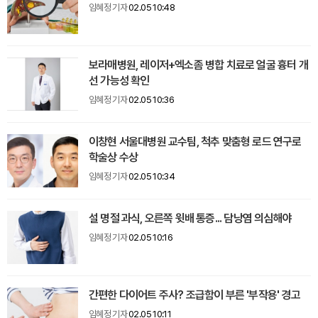
임혜정 기자
02.05 10:48
보라매병원, 레이저+엑소좀 병합 치료로 얼굴 흉터 개
선 가능성 확인
임혜정 기자
02.05 10:36
이창현 서울대병원 교수팀, 척추 맞춤형 로드 연구로
학술상 수상
임혜정 기자
02.05 10:34
설 명절 과식, 오른쪽 윗배 통증... 담낭염 의심해야
임혜정 기자
02.05 10:16
간편한 다이어트 주사? 조급함이 부른 '부작용' 경고
임혜정 기자
02.05 10:11