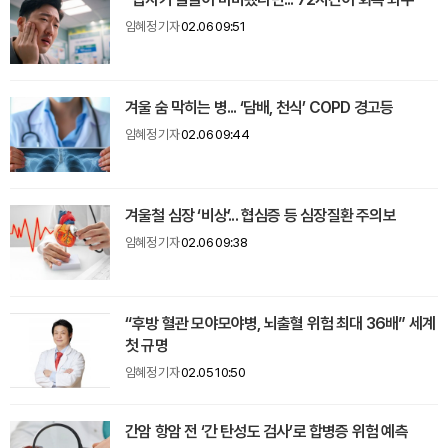
임혜정 기자
02.06 09:51
겨울 숨 막히는 병... ‘담배, 천식’ COPD 경고등
임혜정 기자
02.06 09:44
겨울철 심장 ‘비상’... 협심증 등 심장질환 주의보
임혜정 기자
02.06 09:38
“후방 혈관 모야모야병, 뇌출혈 위험 최대 36배” 세계
첫 규명
임혜정 기자
02.05 10:50
간암 항암 전 ‘간 탄성도 검사’로 합병증 위험 예측