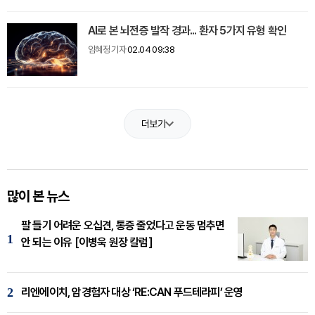
AI로 본 뇌전증 발작 경과... 환자 5가지 유형 확인
임혜정 기자
02.04 09:38
더보기
많이 본 뉴스
팔 들기 어려운 오십견, 통증 줄었다고 운동 멈추면
1
안 되는 이유 [이병욱 원장 칼럼]
2
리엔에이치, 암경험자 대상 ‘RE:CAN 푸드테라피’ 운영