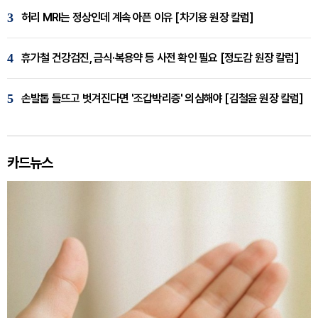
3
허리 MRI는 정상인데 계속 아픈 이유 [차기용 원장 칼럼]
4
휴가철 건강검진, 금식·복용약 등 사전 확인 필요 [정도감 원장 칼럼]
5
손발톱 들뜨고 벗겨진다면 '조갑박리증' 의심해야 [김철윤 원장 칼럼]
카드뉴스