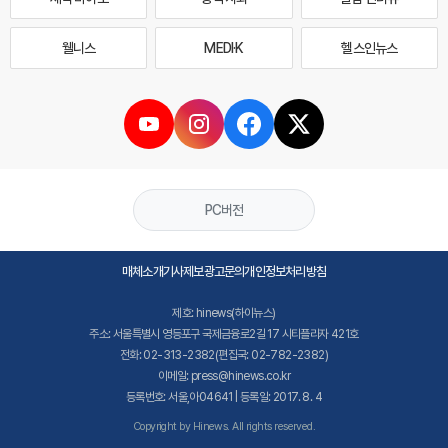
웰니스
MEDI·K
헬스인뉴스
PC버전
매체소개
기사제보
광고문의
개인정보처리방침
제호: hinews(하이뉴스)
주소: 서울특별시 영등포구 국제금융로2길 17 시티플라자 421호
전화: 02-313-2382(편집국: 02-782-2382)
이메일: press@hinews.co.kr
등록번호: 서울,아04641 | 등록일: 2017. 8. 4
Copyright by Hinews. All rights reserved.