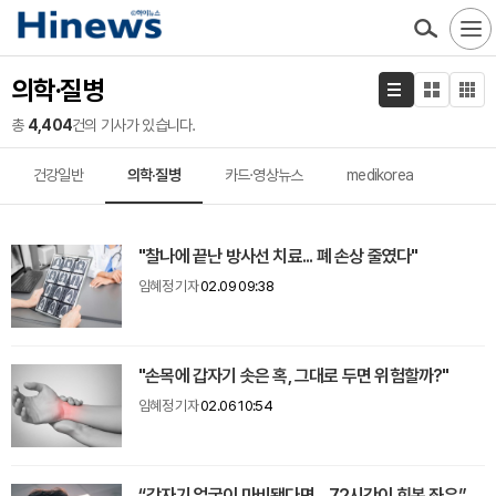
의학·질병
총
4,404
건의 기사가 있습니다.
건강일반
의학·질병
카드·영상뉴스
medikorea
"찰나에 끝난 방사선 치료... 폐 손상 줄였다"
임혜정 기자
02.09 09:38
"손목에 갑자기 솟은 혹, 그대로 두면 위험할까?"
임혜정 기자
02.06 10:54
“갑자기 얼굴이 마비됐다면... 72시간이 회복 좌우”