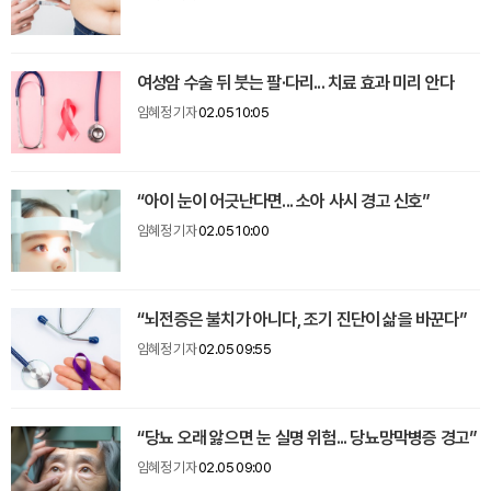
여성암 수술 뒤 붓는 팔·다리... 치료 효과 미리 안다
임혜정 기자
02.05 10:05
“아이 눈이 어긋난다면... 소아 사시 경고 신호”
임혜정 기자
02.05 10:00
“뇌전증은 불치가 아니다, 조기 진단이 삶을 바꾼다”
임혜정 기자
02.05 09:55
“당뇨 오래 앓으면 눈 실명 위험... 당뇨망막병증 경고”
임혜정 기자
02.05 09:00