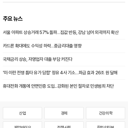
주요 뉴스
서울 아파트 상승거래 57% 돌파…집값 반등, 강남 넘어 외곽까지 확산
카드론 확대에도 수익성 하락…중금리대출 영향
국채금리 상승, 자영업자 대출 부담 커진다
'미·이란 전쟁 틈타 유가 담합' 정유 4사 기소…파급 효과 26조 원 달해
휴대전화 개통에 안면인증 도입...강화된 본인 절차로 민생범죄 차단
산업
경제
건강·의학
제약·바이오
정책·사회
칼럼·인터뷰