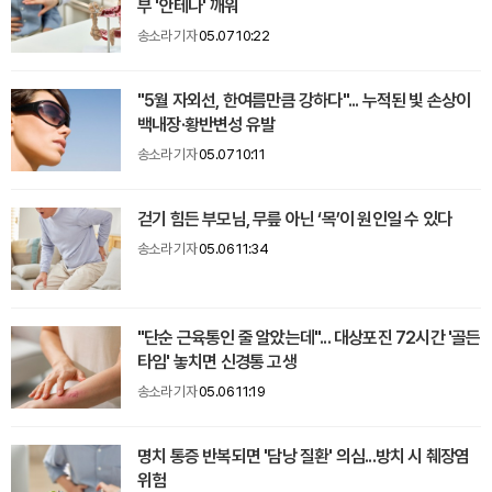
부 '안테나' 깨워
송소라 기자
05.07 10:22
"5월 자외선, 한여름만큼 강하다"... 누적된 빛 손상이
백내장·황반변성 유발
송소라 기자
05.07 10:11
걷기 힘든 부모님, 무릎 아닌 ‘목’이 원인일 수 있다
송소라 기자
05.06 11:34
"단순 근육통인 줄 알았는데"... 대상포진 72시간 '골든
타임' 놓치면 신경통 고생
송소라 기자
05.06 11:19
명치 통증 반복되면 '담낭 질환' 의심...방치 시 췌장염
위험