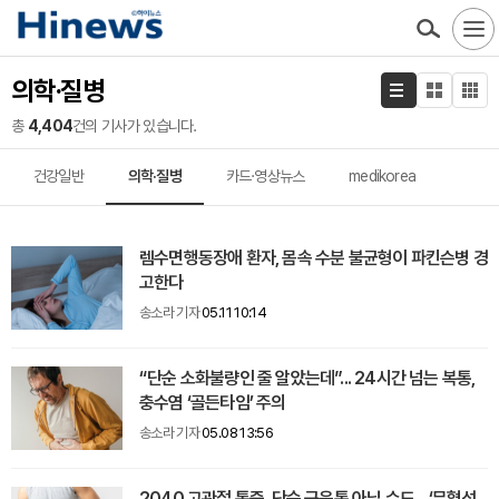
의학·질병
총
4,404
건의 기사가 있습니다.
건강일반
의학·질병
카드·영상뉴스
medikorea
렘수면행동장애 환자, 몸속 수분 불균형이 파킨슨병 경
고한다
송소라 기자
05.11 10:14
“단순 소화불량인 줄 알았는데”... 24시간 넘는 복통,
충수염 ‘골든타임’ 주의
송소라 기자
05.08 13:56
2040 고관절 통증, 단순 근육통 아닐 수도... ‘무혈성