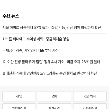
주요 뉴스
서울 아파트 상승거래 57% 돌파…집값 반등, 강남 넘어 외곽까지 확산
카드론 확대에도 수익성 하락…중금리대출 영향
국채금리 상승, 자영업자 대출 부담 커진다
'미·이란 전쟁 틈타 유가 담합' 정유 4사 기소…파급 효과 26조 원 달해
휴대전화 개통에 안면인증 도입...강화된 본인 절차로 민생범죄 차단
산업
경제
건강·의학
제약·바이오
정책·사회
칼럼·인터뷰