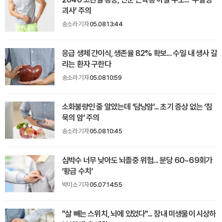
괴사’ 주의
송소라 기자
05.08 13:44
응급 생체 간이식, 생존율 82% 확보... 수일 내 생사 갈
리는 환자 구한다
송소라 기자
05.08 10:59
소화불량인 줄 알았는데 ‘담낭암’... 초기 증상 없는 ‘침
묵의 암’ 주의
송소라 기자
05.08 10:45
심박수 너무 낮아도 뇌졸중 위험... 분당 60~69회가
‘황금 수치’
박미소 기자
05.07 14:55
"살 빼는 스위치, 뇌에 있었다"... 장내 미생물이 시상하