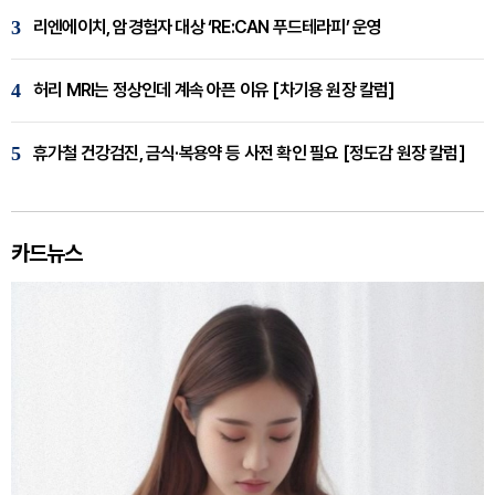
3
리엔에이치, 암경험자 대상 ‘RE:CAN 푸드테라피’ 운영
4
허리 MRI는 정상인데 계속 아픈 이유 [차기용 원장 칼럼]
5
휴가철 건강검진, 금식·복용약 등 사전 확인 필요 [정도감 원장 칼럼]
카드뉴스