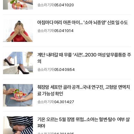
송소라 기자
05.04 10:20
아침마다 머리 아픈 아이... '소아 뇌종양' 신호일 수도
송소라 기자
05.04 10:14
계단 내려갈 때 무릎 ‘시큰’...2030 여성 앞무릎통증 주
의
송소라 기자
05.04 09:54
췌장암 세포만 골라 공격...국내 연구진, 고형암 면역치
료 가능성 확인
송소라 기자
04.30 14:27
기온 오르는 5월 장염 위험...소아는 혈변·탈수 여부 살
펴야