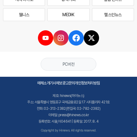
웰니스
MEDI·K
헬스인뉴스
PC버전
매체소개
기사제보
광고문의
개인정보처리방침
제호: hinews(하이뉴스)
주소: 서울특별시 영등포구 국제금융로2길 17 시티플라자 421호
전화: 02-313-2382(편집국: 02-782-2382)
이메일: press@hinews.co.kr
등록번호: 서울,아04641 | 등록일: 2017. 8. 4
Copyright by Hinews. All rights reserved.