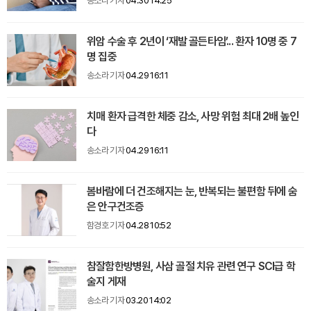
송소라 기자
04.30 14:25
위암 수술 후 2년이 ‘재발 골든타임’... 환자 10명 중 7
명 집중
송소라 기자
04.29 16:11
치매 환자 급격한 체중 감소, 사망 위험 최대 2배 높인
다
송소라 기자
04.29 16:11
봄바람에 더 건조해지는 눈, 반복되는 불편함 뒤에 숨
은 안구건조증
함경호 기자
04.28 10:52
참잘함한방병원, 사삼 골절 치유 관련 연구 SCI급 학
술지 게재
송소라 기자
03.20 14:02