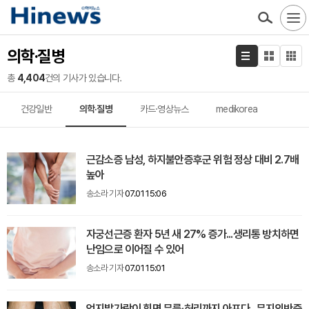
의학·질병
총
4,404
건의 기사가 있습니다.
건강일반
의학·질병
카드·영상뉴스
medikorea
근감소증 남성, 하지불안증후군 위험 정상 대비 2.7배
높아
송소라 기자
07.01 15:06
자궁선근증 환자 5년 새 27% 증가...생리통 방치하면
난임으로 이어질 수 있어
송소라 기자
07.01 15:01
엄지발가락이 휘면 무릎·허리까지 아프다...무지외반증