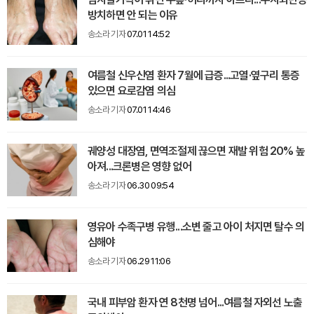
방치하면 안 되는 이유
송소라 기자
07.01 14:52
여름철 신우신염 환자 7월에 급증...고열·옆구리 통증
있으면 요로감염 의심
송소라 기자
07.01 14:46
궤양성 대장염, 면역조절제 끊으면 재발 위험 20% 높
아져...크론병은 영향 없어
송소라 기자
06.30 09:54
영유아 수족구병 유행...소변 줄고 아이 처지면 탈수 의
심해야
송소라 기자
06.29 11:06
국내 피부암 환자 연 8천명 넘어...여름철 자외선 노출