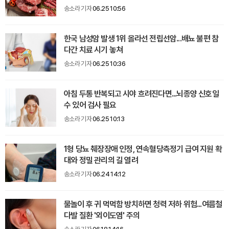
송소라 기자
06.25 10:56
한국 남성암 발생 1위 올라선 전립선암...배뇨 불편 참
다간 치료 시기 놓쳐
송소라 기자
06.25 10:36
아침 두통 반복되고 시야 흐려진다면...뇌종양 신호일
수 있어 검사 필요
송소라 기자
06.25 10:13
1형 당뇨 췌장장애 인정, 연속혈당측정기 급여 지원 확
대와 정밀 관리의 길 열려
송소라 기자
06.24 14:12
물놀이 후 귀 먹먹함 방치하면 청력 저하 위험...여름철
다발 질환 '외이도염' 주의