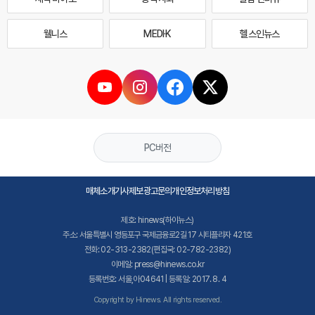
웰니스
MEDI·K
헬스인뉴스
PC버전
매체소개
기사제보
광고문의
개인정보처리방침
제호: hinews(하이뉴스)
주소: 서울특별시 영등포구 국제금융로2길 17 시티플라자 421호
전화: 02-313-2382(편집국: 02-782-2382)
이메일: press@hinews.co.kr
등록번호: 서울,아04641 | 등록일: 2017. 8. 4
Copyright by Hinews. All rights reserved.