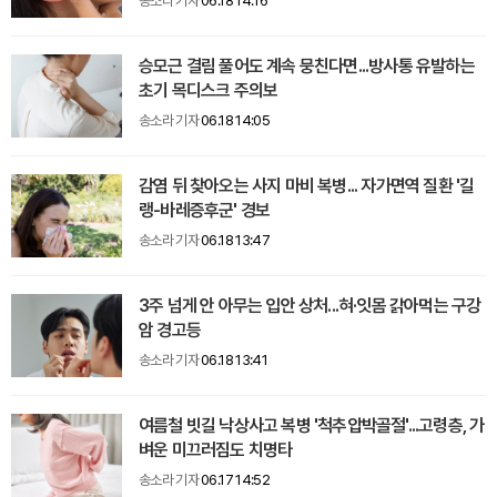
송소라 기자
06.18 14:16
승모근 결림 풀어도 계속 뭉친다면...방사통 유발하는
초기 목디스크 주의보
송소라 기자
06.18 14:05
감염 뒤 찾아오는 사지 마비 복병... 자가면역 질환 '길
랭-바레증후군' 경보
송소라 기자
06.18 13:47
3주 넘게 안 아무는 입안 상처...혀·잇몸 갉아먹는 구강
암 경고등
송소라 기자
06.18 13:41
여름철 빗길 낙상사고 복병 '척추압박골절'...고령층, 가
벼운 미끄러짐도 치명타
송소라 기자
06.17 14:52