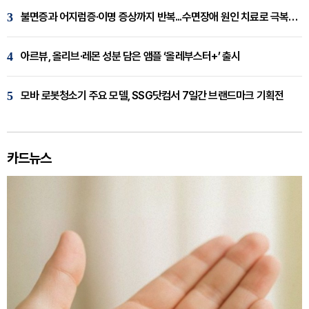
3
불면증과 어지럼증·이명 증상까지 반복...수면장애 원인 치료로 극복해야
4
아르뷰, 올리브·레몬 성분 담은 앰플 ‘올레부스터+’ 출시
5
모바 로봇청소기 주요 모델, SSG닷컴서 7일간 브랜드마크 기획전
카드뉴스