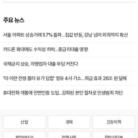
주요 뉴스
서울 아파트 상승거래 57% 돌파…집값 반등, 강남 넘어 외곽까지 확산
카드론 확대에도 수익성 하락…중금리대출 영향
국채금리 상승, 자영업자 대출 부담 커진다
'미·이란 전쟁 틈타 유가 담합' 정유 4사 기소…파급 효과 26조 원 달해
휴대전화 개통에 안면인증 도입...강화된 본인 절차로 민생범죄 차단
산업
경제
건강·의학
제약·바이오
정책·사회
칼럼·인터뷰