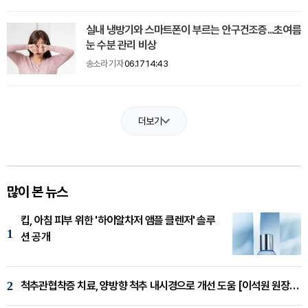
실내 냉방기와 스마트폰이 부르는 안구건조증...초여름
눈 수분 관리 비상
송소라 기자
06.17 14:43
더보기
많이 본 뉴스
킵, 아침 피부 위한 '하이알차저 앰플 클렌저' 솔루
1
션 공개
2
척추관협착증 치료, 양방향 척추 내시경으로 개선 도움 [이석원 원장 칼럼]