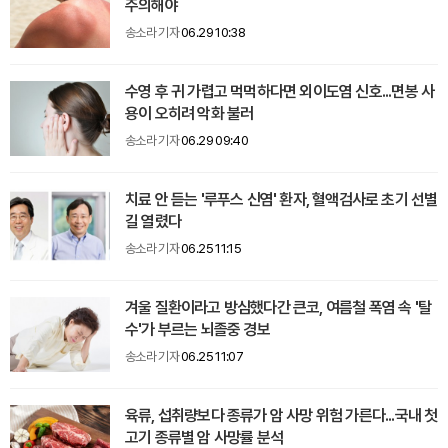
주의해야
송소라 기자
06.29 10:38
수영 후 귀 가렵고 먹먹하다면 외이도염 신호...면봉 사
용이 오히려 악화 불러
송소라 기자
06.29 09:40
치료 안 듣는 '루푸스 신염' 환자, 혈액검사로 초기 선별
길 열렸다
송소라 기자
06.25 11:15
겨울 질환이라고 방심했다간 큰코, 여름철 폭염 속 '탈
수'가 부르는 뇌졸중 경보
송소라 기자
06.25 11:07
육류, 섭취량보다 종류가 암 사망 위험 가른다...국내 첫
고기 종류별 암 사망률 분석