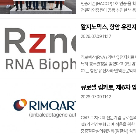
인증기준(HACCP) 1호 인증'
전관리인증원이 공동 추진한 '식용
조·가공단계 중심의 HACCP을 
리 체계를 마련했다는 점에서 의미
알지노믹스, 항암 유전자
과정에서 발생할 수 있는 위해요소를
2026.07.09 11:17
총 42개 항목에 대한
리보핵산(RNA) 기반 유전자치료제
특허 등록결정을 받았다고 9일 밝
02는 항암 유전자와 면역관문억제
폼이다. 암세포에서 발현하는 텔로
으로 항암 유전자를 발현시켜 암세
큐로셀 림카토, 제6차 암
현시켜 항암 면역을 활성화하는 
2026.07.09 11:12
다.이번 특허는 항암유전자
CAR-T 치료제 전문기업 큐로셀의
셀)'가 건강보험 급여 적용을 위
중증질환심의위원회(암질심) 심의에