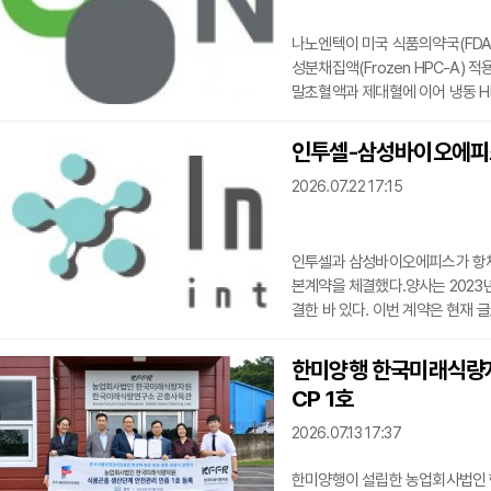
나노엔텍이 미국 식품의약국(FDA)
성분채집액(Frozen HPC-A) 
말초혈액과 제대혈에 이어 냉동 H
체를 단일 장비로 검사할 수 있게 됐
로 늘었으며, 이는 국내 면역진단 
인투셀-삼성바이오에피스,
세포이식 과정에서 사용되는 검체다
2026.07.22 17:15
료 후 다시 이식하기 전 세포 수
인투셀과 삼성바이오에피스가 항체-
본계약을 체결했다.양사는 2023년
결한 바 있다. 이번 계약은 현재 
'SBE303' 1종을 대상으로 한
에 따른 로열티 조건이 포함돼 있
한미양행 한국미래식량자원
다.박태교 인투셀 대표는 "양사 
CP 1호
과를 창출할 수
2026.07.13 17:37
한미양행이 설립한 농업회사법인 한