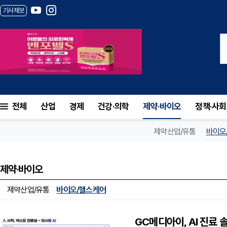
기사제보
전체
산업
경제
건강·의학
제약·바이오
정책·사회
제약산업/유통
바이오
제약·바이오
제약산업/유통
바이오/헬스케어
GC메디아이, AI 진료 솔