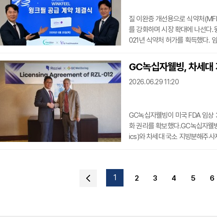
질 이완증 개선용으로 식약처(MFD
를 강화하며 시장 확대에 나선다.
021년 식약처 허가를 획득했다. 
관련한 결과도 함께 확인된 것으로
협업 방식으로 추진된다. 덱스원이
GC녹십자웰빙, 차세대 
제조는 청화메디파워가 수행하며 생
2026.06.29 11:20
는 계획이
GC녹십자웰빙이 미국 FDA 임상
화 권리를 확보했다.GC녹십자웰빙은 
ics)와 차세대 국소 지방분해주사제
약 체결식은 미국 캘리포니아주 코
경영진이 참석했다.라지엘이 개발 
로 한다. 기존 지방분해주사제가 주
1
2
3
4
5
6
지엘 측은 경쟁