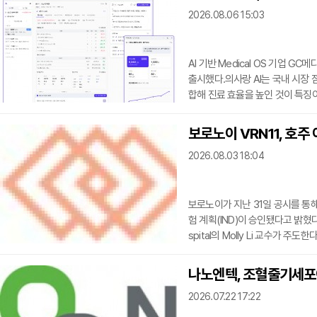
2026.08.06 15:03
AI 기반 Medical OS 기업 G
출시했다.의사랑 AI는 국내 시장 점
합해 진료 효율을 높인 것이 특징
을 입력하고, 진료가 끝난 뒤에는
상병코드와 처방 내용을 검색하는 
보로노이 VRN11, 호주
상병·처방 검색까지 진료 과정에서
2026.08.03 18:04
록 지
보로노이가 지난 31일 공시를 통해
험 계획(IND)이 승인됐다고 밝혔다.
spital의 Molly Li 교수가 
과 내약성을 확인하며 차세대 EG
대 치료제 이후 뇌전이가 발생한 
나노엔텍, 조혈줄기세포이
자군에서 VRN11은 다수의 두개내
2026.07.22 17:22
내 무진행생존기간은 현재