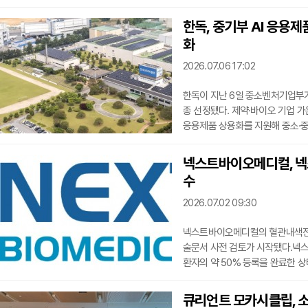
득 이후 이번 심의에서 급여 기준
치료제 등 전문 의약품의 건강보험
한독, 중기부 AI 응용
지부의 '허가-평가-협상 병행 시
화
망이며, 이르면 올
2026.07.06 17:02
한독이 지난 6일 중소벤처기업부가 
종 선정됐다. 제약·바이오 기업 가
응용제품 상용화를 지원해 중소·중견
원을 포함한 총 42억원을 투입해 
·설비 운영 전반을 데이터와 AI
넥스트바이오메디컬, 넥스
형제 2차 포장구역에 무인 자동화 
수
물
2026.07.02 09:30
넥스트바이오메디컬의 혈관내색전촉진용
술문서 사전 검토가 시작됐다.넥스
환자의 약 50% 등록을 완료한 
TAP(Total Product Lifec
문서를 FDA에 먼저 제출했으며, 
큐리언트 모카시클립, 소