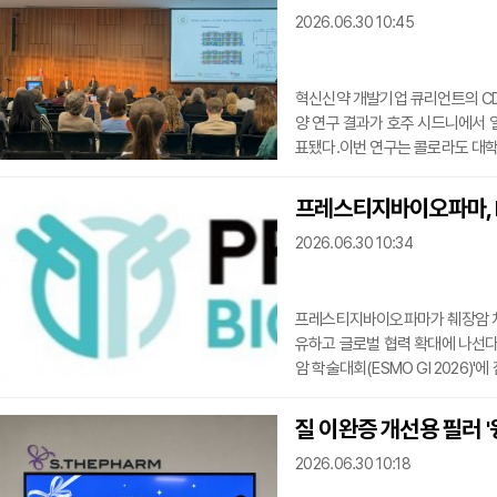
발부터 허가·상용화 전 과정에서 
2026.06.30 10:45
임상시험이 끝난 뒤 기술문서
혁신신약 개발기업 큐리언트의 CDK7
양 연구 결과가 호주 시드니에서 열린
표됐다.이번 연구는 콜로라도 대학
도 대학교 진 멀케이 레비 교수가
로 참여했다.연구 대상은 소아 뇌
프레스티지바이오파마, PBP
B)과 비정형 기형양/횡문근양 종양(
2026.06.30 10:34
는 유전자들이 과도하게
프레스티지바이오파마가 췌장암 치료
유하고 글로벌 협력 확대에 나선다
암 학술대회(ESMO GI 2026)'에
다. PBP1510은 췌장암에서 발현되는 인
r)를 표적하는 항체 신약 후보물
질 이완증 개선용 필러 '
동학(PK) 및 초기 항종양 활성을
2026.06.30 10:18
보된 데이터를 평가 중이며