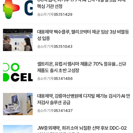
핵심 기관 선정
송소라 기자
05.15 14:29
대웅제약 펙수클루, 헬리코박터 제균 임상 3상 비열등
성 입증
송소라 기자
05.15 10:43
셀트리온, 유럽서 램시마 제품군 70% 점유율...신규
제품도 출시 초반 고성장
송소라 기자
05.14 14:56
대웅제약, 강릉아산병원에 디지털 폐기능 검사기·AI 안
저검사 솔루션 공급
송소라 기자
05.14 14:37
JW중외제약, 희귀 소아 뇌질환 신약 후보 DDC-02