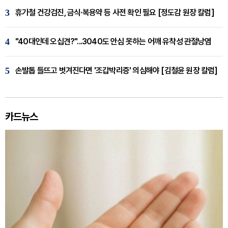
3
휴가철 건강검진, 금식·복용약 등 사전 확인 필요 [정도감 원장 칼럼]
4
"40대인데 오십견?"...3040도 안심 못하는 어깨 유착성 관절낭염
5
손발톱 들뜨고 벗겨진다면 '조갑박리증' 의심해야 [김철윤 원장 칼럼]
카드뉴스