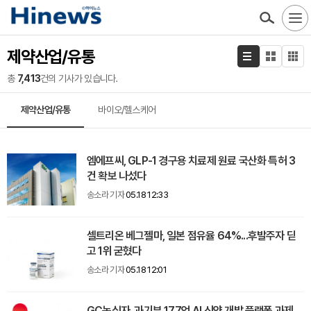
제약산업/유통
총
7,413
건의 기사가 있습니다.
제약산업/유통
바이오/헬스케어
엠에프씨, GLP-1 경구용 치료제 원료 국산화 특허 3
건 확보 나섰다
송소라 기자
05.18 12:33
셀트리온 베그젤마, 일본 점유율 64%...후발주자 딛
고 1위 굳혔다
송소라 기자
05.18 12:01
GC녹십자, 과기부 177억 AI 신약 개발 플랫폼 과제