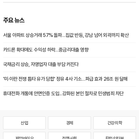
주요 뉴스
서울 아파트 상승거래 57% 돌파…집값 반등, 강남 넘어 외곽까지 확산
카드론 확대에도 수익성 하락…중금리대출 영향
국채금리 상승, 자영업자 대출 부담 커진다
'미·이란 전쟁 틈타 유가 담합' 정유 4사 기소…파급 효과 26조 원 달해
휴대전화 개통에 안면인증 도입...강화된 본인 절차로 민생범죄 차단
산업
경제
건강·의학
제약·바이오
정책·사회
칼럼·인터뷰