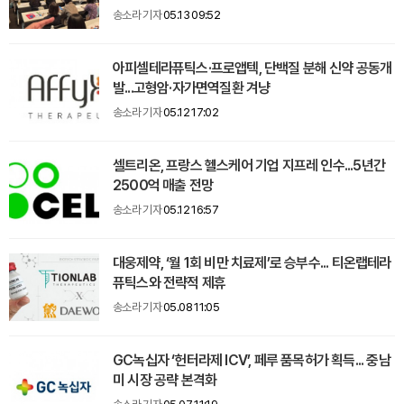
송소라 기자
05.13 09:52
아피셀테라퓨틱스·프로앱텍, 단백질 분해 신약 공동개
발...고형암·자가면역질환 겨냥
송소라 기자
05.12 17:02
셀트리온, 프랑스 헬스케어 기업 지프레 인수...5년간
2500억 매출 전망
송소라 기자
05.12 16:57
대웅제약, ‘월 1회 비만 치료제’로 승부수... 티온랩테라
퓨틱스와 전략적 제휴
송소라 기자
05.08 11:05
GC녹십자 ‘헌터라제 ICV’, 페루 품목허가 획득... 중남
미 시장 공략 본격화