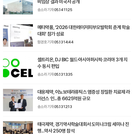
비임상 결과 미국서 공개
송소라 기자
05.14 11:25
메타약품, ‘2026 대한레이저피부모발학회 춘계 학술
대회’ 참가 성료
함경호 기자
05.13 14:44
셀트리온, DJ BIC 월드·아시아퍼시픽·코리아 3개 지
수 동시 편입
송소라 기자
05.13 13:35
대웅제약, 이노보테라퓨틱스 염증성 장질환 치료제 라
이선스 인...총 6625억원 규모
송소라 기자
05.13 12:13
태극제약, 경기약사학술대회서 도미나크림 세미나 진
행...약사 250명 참석