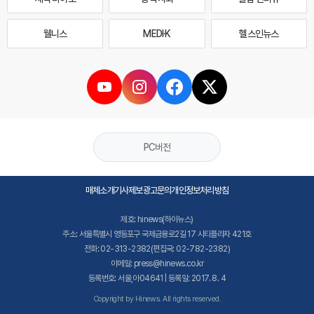
웰니스
MEDI·K
헬스인뉴스
PC버전
매체소개
기사제보
광고문의
개인정보처리방침
제호: hinews(하이뉴스)
주소: 서울특별시 영등포구 국제금융로2길 17 시티플라자 421호
전화: 02-313-2382(편집국: 02-782-2382)
이메일: press@hinews.co.kr
등록번호: 서울,아04641 | 등록일: 2017. 8. 4
Copyright by Hinews. All rights reserved.