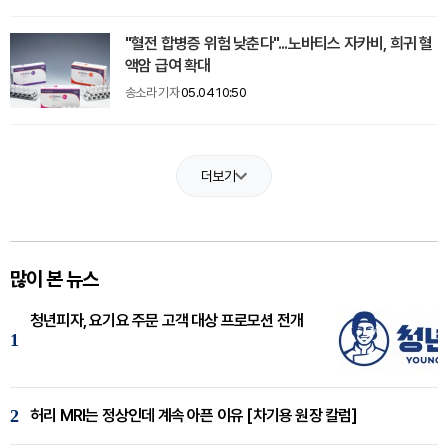
"혈전 합병증 위험 낮춘다"...노바티스 자카비, 희귀 혈
액암 급여 확대
송소라 기자
05.04 10:50
더보기
많이 본 뉴스
청년피자, 요기요 주문 고객 대상 프로모션 전개
1
2
허리 MRI는 정상인데 계속 아픈 이유 [차기용 원장 칼럼]