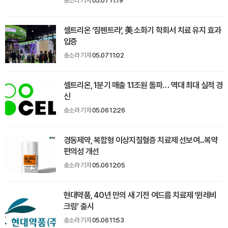
송소라 기자
05.07 11:19
셀트리온 ‘짐펜트라’, 美 소화기 학회서 치료 유지 효과
입증
송소라 기자
05.07 11:02
셀트리온, 1분기 매출 1.1조원 돌파… 역대 최대 실적 경
신
송소라 기자
05.06 12:26
경동제약, 복합형 이상지질혈증 치료제 선보여...복약
편의성 개선
송소라 기자
05.06 12:05
현대약품, 40년 만의 새 기전 여드름 치료제 ‘윈레비
크림’ 출시
송소라 기자
05.06 11:53