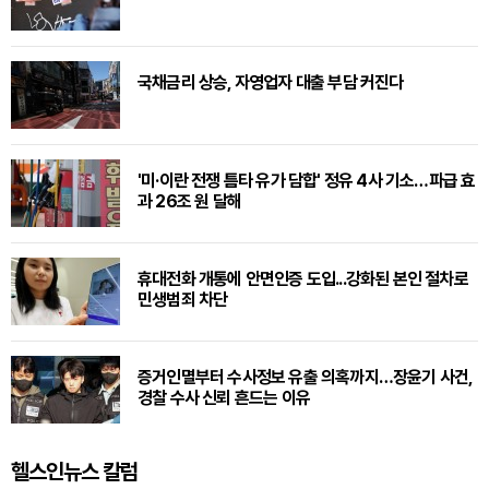
국채금리 상승, 자영업자 대출 부담 커진다
'미·이란 전쟁 틈타 유가 담합' 정유 4사 기소…파급 효
과 26조 원 달해
휴대전화 개통에 안면인증 도입...강화된 본인 절차로
민생범죄 차단
증거인멸부터 수사정보 유출 의혹까지…장윤기 사건,
경찰 수사 신뢰 흔드는 이유
헬스인뉴스 칼럼