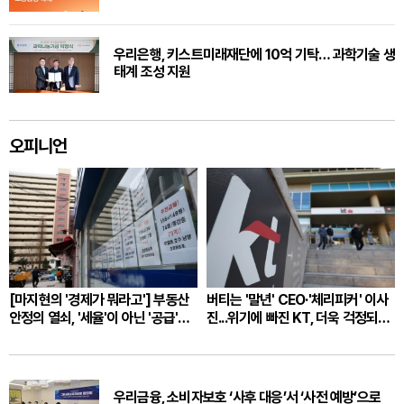
우리은행, 키스트미래재단에 10억 기탁… 과학기술 생
태계 조성 지원
오피니언
[마지현의 '경제가 뭐라고'] 부동산
버티는 '말년' CEO·'체리피커' 이사
안정의 열쇠, '세율'이 아닌 '공급'과
진...위기에 빠진 KT, 더욱 걱정되는
'시장 신뢰'
이유 [유상석의 경제연서]
우리금융, 소비자보호 ‘사후 대응’서 ‘사전 예방’으로