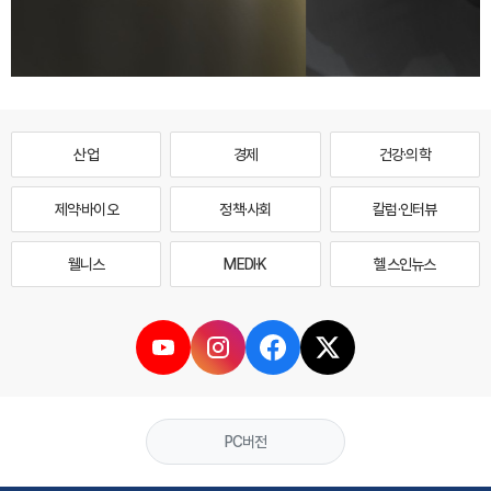
산업
경제
건강·의학
제약·바이오
정책·사회
칼럼·인터뷰
웰니스
MEDI·K
헬스인뉴스
PC버전