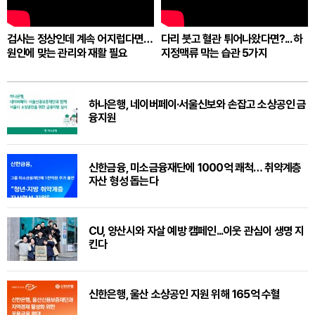
검사는 정상인데 계속 어지럽다면…
다리 붓고 혈관 튀어나왔다면?... 하
원인에 맞는 관리와 재활 필요
지정맥류 막는 습관 5가지
하나은행, 네이버페이·서울신보와 손잡고 소상공인 금
융지원
신한금융, 미소금융재단에 1000억 쾌척… 취약계층
자산 형성 돕는다
CU, 양산시와 자살 예방 캠페인...이웃 관심이 생명 지
킨다
신한은행, 울산 소상공인 지원 위해 165억 수혈