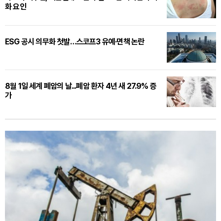
화 요인
ESG 공시 의무화 첫발…스코프3 유예·면책 논란
8월 1일 세계 폐암의 날...폐암 환자 4년 새 27.9% 증
가