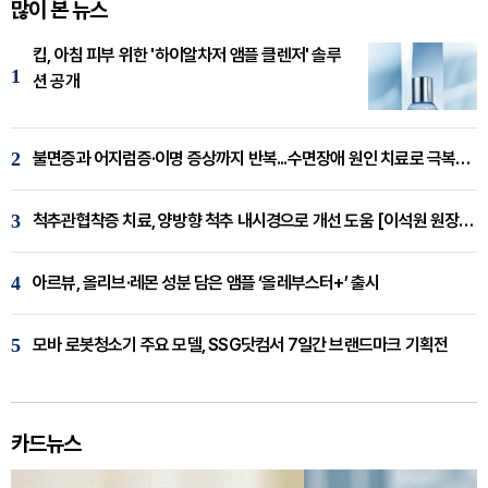
많이 본 뉴스
킵, 아침 피부 위한 '하이알차저 앰플 클렌저' 솔루
1
션 공개
2
불면증과 어지럼증·이명 증상까지 반복...수면장애 원인 치료로 극복해야
3
척추관협착증 치료, 양방향 척추 내시경으로 개선 도움 [이석원 원장 칼럼]
4
아르뷰, 올리브·레몬 성분 담은 앰플 ‘올레부스터+’ 출시
5
모바 로봇청소기 주요 모델, SSG닷컴서 7일간 브랜드마크 기획전
카드뉴스