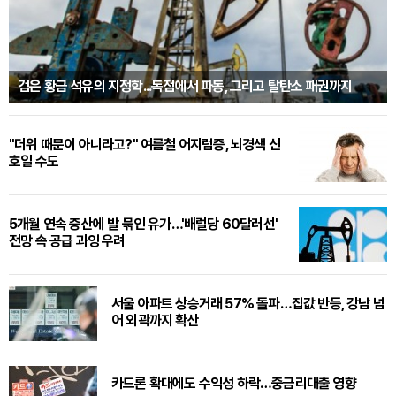
검은 황금 석유의 지정학...독점에서 파동, 그리고 탈탄소 패권까지
"더위 때문이 아니라고?" 여름철 어지럼증, 뇌경색 신
호일 수도
5개월 연속 증산에 발 묶인 유가…'배럴당 60달러선'
전망 속 공급 과잉 우려
서울 아파트 상승거래 57% 돌파…집값 반등, 강남 넘
어 외곽까지 확산
카드론 확대에도 수익성 하락…중금리대출 영향